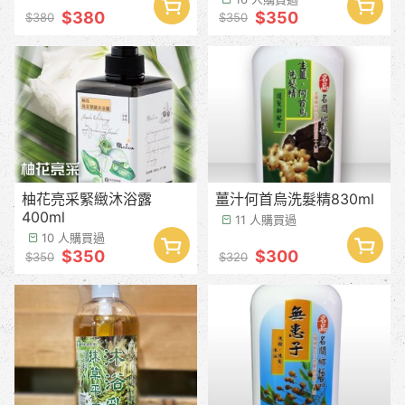
$380
$350
$380
$350
柚花亮采緊緻沐浴露
薑汁何首烏洗髮精830ml
400ml
11 人購買過
10 人購買過
$350
$300
$350
$320