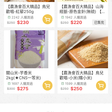
【農漁會百大精品】鳥兒
【農漁會百大精品】山海
歡唱-紅藜250g
經脈-原色金針(無硫) 【產
季預計8月中下旬】
2242 人購買過
1942 人購買過
$230
$220
已售完
$250
$250
關山米-芋香米
【農漁會百大精品】鳥兒
2kg(★CNS一等米)
歡唱-小米(糯小米)
1697 人購買過
1599 人購買過
$275
$250
$300
$250