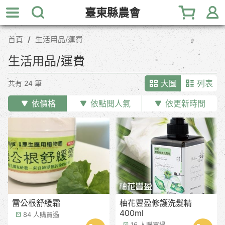
跳
臺東縣農會
到
主
首頁
生活用品/運費
要
內
生活用品/運費
容
區
大圖
列表
共有 24 筆
塊
依價格
依點閱人氣
依更新時間
雷公根舒緩霜
柚花豐盈修護洗髮精
400ml
84 人購買過
16 人購買過