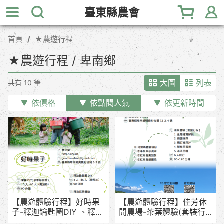
跳
臺東縣農會
到
主
首頁
★農遊行程
要
內
★農遊行程 / 卑南鄉
容
區
大圖
列表
共有 10 筆
塊
依價格
依點閱人氣
依更新時間
【農遊體驗行程】好時果
【農遊體驗行程】佳芳休
子-釋迦鑰匙圈DIY 、釋迦
閒農場-茶葉體驗(套裝行
採果體驗
程)