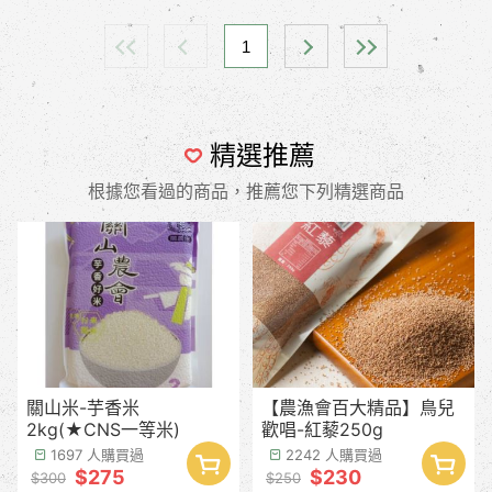
1
精選推薦
根據您看過的商品，推薦您下列精選商品
關山米-芋香米
【農漁會百大精品】鳥兒
2kg(★CNS一等米)
歡唱-紅藜250g
1697 人購買過
2242 人購買過
$275
$230
$300
$250