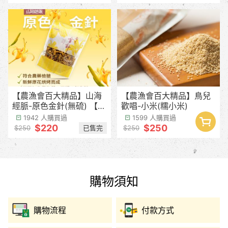
【農漁會百大精品】山海
【農漁會百大精品】鳥兒
經脈-原色金針(無硫) 【產
歡唱-小米(糯小米)
季預計8月中下旬】
1942 人購買過
1599 人購買過
$220
$250
已售完
$250
$250
購物須知
購物流程
付款方式