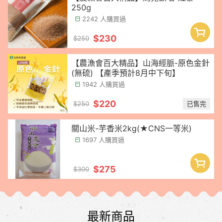
250g
2242 人購買過
$230
$250
【農漁會百大精品】山海經脈-原色金針
(無硫) 【產季預計8月中下旬】
1942 人購買過
$220
已售完
$250
關山米-芋香米2kg(★CNS一等米)
1697 人購買過
$275
$300
最新商品