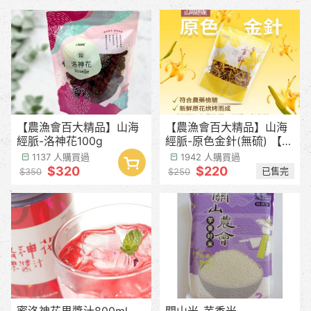
【農漁會百大精品】山海
【農漁會百大精品】山海
經脈-洛神花100g
經脈-原色金針(無硫) 【產
季預計8月中下旬】
1137 人購買過
1942 人購買過
$320
$220
已售完
$350
$250
蜜洛神花果醬汁800ml
關山米-芋香米