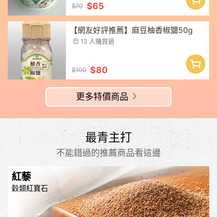
$65
$70
【網友好評推薦】麻豆柚香椒鹽50g
13 人購買過
$80
$100
更多特價商品
最青主打
不能錯過的推薦商品看這邊
紅藜
穀類紅寶石