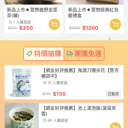
新品上市★萱懋鹿野金萱
新品上市★萱懋經典紅烏
茶(罐)
龍禮盒
1 人購買過
$350
$1200
$370
$1400
特價搶購
團購免運
【網友好評推薦】鬼頭刀爆米花【售完
補貨中】
15 人購買過
$150
已售完
$170
【網友好評推薦】池上湯泡飯(菠菜芙
蓉)
46 人購買過