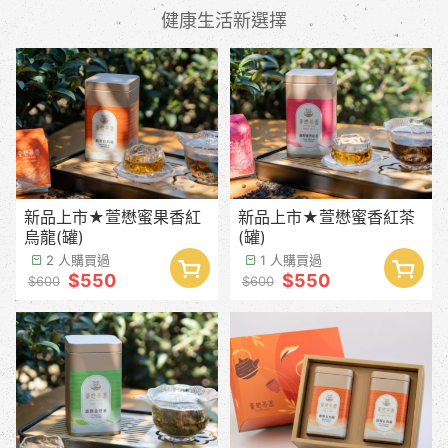
健康生活新選擇
新品上市★萱懋蜜果香紅
新品上市★萱懋蜜香紅茶
烏龍(罐)
(罐)
2 人購買過
1 人購買過
$550
$550
$600
$600