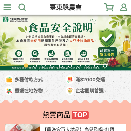
跳
臺東縣農會
到
主
要
內
容
區
塊
多種付款方式
滿$2000免運
嚴選在地好物
企客團購首選
熱賣商品
【農漁會百大精品】鳥兒歡唱-紅藜