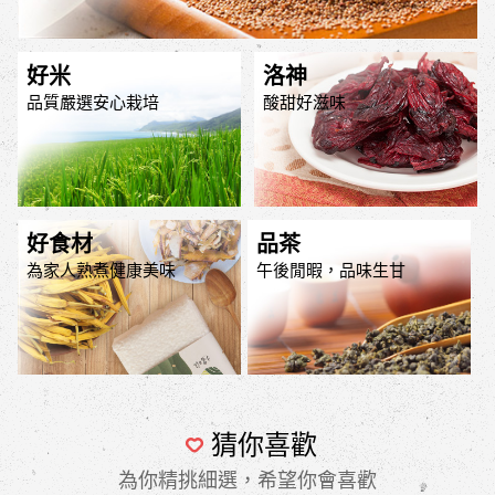
好米
洛神
品質嚴選安心栽培
酸甜好滋味
好食材
品茶
為家人熟煮健康美味
午後閒暇，品味生甘
猜你喜歡
為你精挑細選，希望你會喜歡