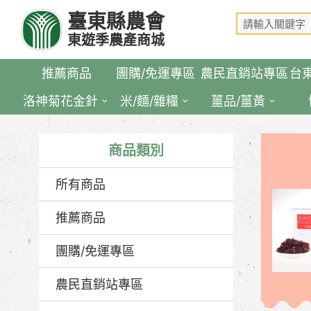
跳
臺東縣農會
到
東遊季農產商城
主
要
推薦商品
團購/免運專區
農民直銷站專區
台
內
容
洛神菊花金針
米/麵/雜糧
薑品/薑黃
區
塊
商品類別
所有商品
推薦商品
團購/免運專區
農民直銷站專區