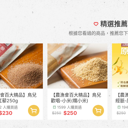
精選推薦
根據您看過的商品，推薦您下
會百大精品】鳥兒
【農漁會百大精品】鳥兒
【農
紅藜250g
歡唱-小米(糯小米)
經脈-
季預
42 人購買過
1599 人購買過
19
$230
$250
$250
$250