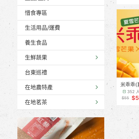
惜食專區
生活用品/運費
養生食品
生鮮蔬果
台東巡禮
米乖乖(
在地農特產
352
$5
$55
在地茗茶