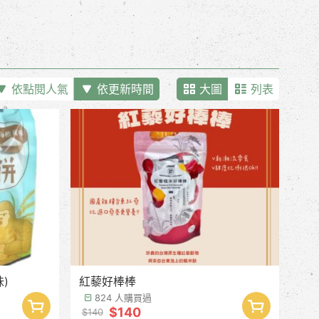
依點閱人氣
依更新時間
大圖
列表
)
紅藜好棒棒
824 人購買過
$140
$140