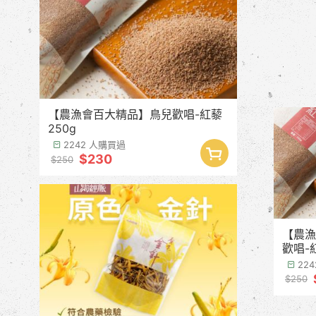
【農漁會百大精品】鳥兒歡唱-紅藜
250g
2242 人購買過
$230
$250
【農漁
歡唱-
22
$250