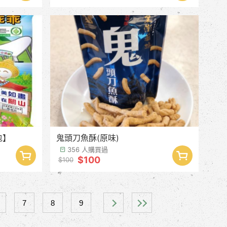
包】
鬼頭刀魚酥(原味)
356 人購買過
$100
$100
7
8
9