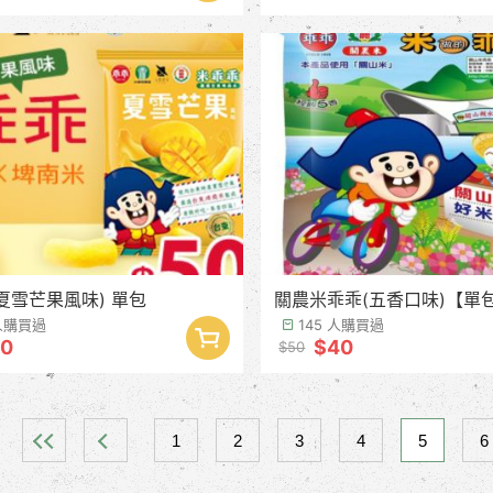
夏雪芒果風味) 單包
關農米乖乖(五香口味)【單
 人購買過
145 人購買過
0
$40
$50
1
2
3
4
5
6