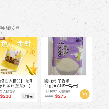
列精選商品
漁會百大精品】山海
關山米-芋香米
原色金針(無硫) 【產
2kg(★CNS一等米)
計8月中下旬】
42 人購買過
1697 人購買過
$220
$275
已售完
$300