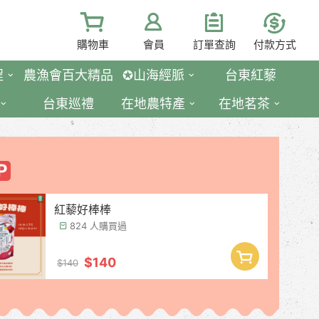
購物車
會員
訂單查詢
付款方式
程
農漁會百大精品
✪山海經脈
台東紅藜
台東巡禮
在地農特產
在地茗茶
紅藜好棒棒
824 人購買過
$140
$140