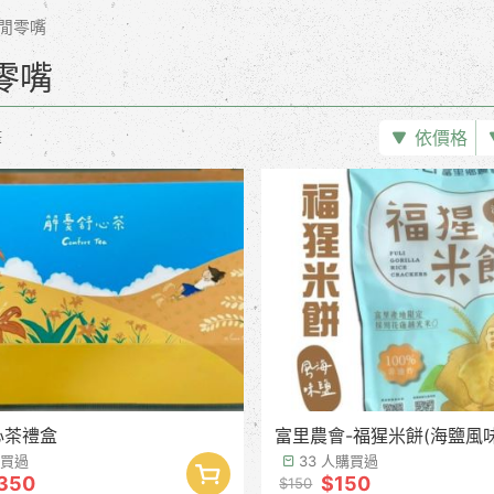
閒零嘴
零嘴
依價格
筆
心茶禮盒
富里農會-福猩米餅(海鹽風味
購買過
33 人購買過
350
$150
$150