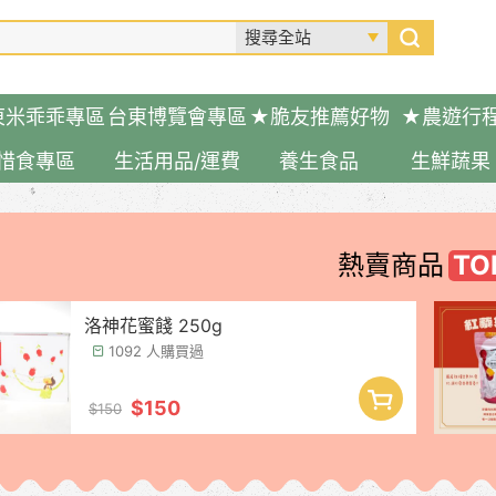
東米乖乖專區
台東博覽會專區
★脆友推薦好物
★農遊行
惜食專區
生活用品/運費
養生食品
生鮮蔬果
熱賣商品
洛神花蜜餞 250g
1092 人購買過
$150
$150