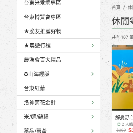
台東米乖乖專區
首頁
休
台東博覽會專區
休閒
★脆友推薦好物
共有 187 
★農遊行程
農漁會百大精品
✪山海經脈
台東紅藜
洛神菊花金針
米/麵/雜糧
解憂舒
2 人
$
$380
薑品/薑黃