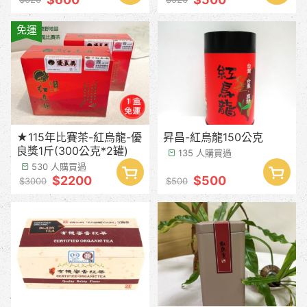
免運
★115年比賽茶-紅烏龍-優
昇昌-紅烏龍150公克
良獎1斤(300公克*2罐)
135 人購買過
530 人購買過
$2200
$500
$3000
$500