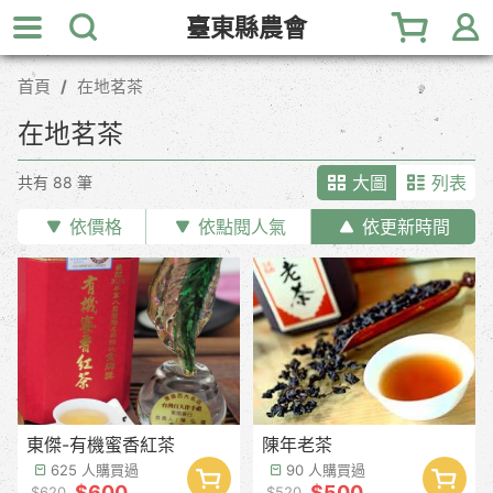
跳
臺東縣農會
到
主
首頁
在地茗茶
要
內
在地茗茶
容
區
大圖
列表
共有 88 筆
塊
依價格
依點閱人氣
依更新時間
東傑-有機蜜香紅茶
陳年老茶
625 人購買過
90 人購買過
$600
$500
$620
$520