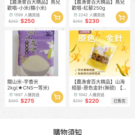
【農漁會百大精品】鳥兒
【農漁會百大精品】鳥兒
歡唱-小米(糯小米)
歡唱-紅藜250g
1599 人購買過
2242 人購買過
$250
$230
$250
$250
關山米-芋香米
【農漁會百大精品】山海
2kg(★CNS一等米)
經脈-原色金針(無硫) 【產
季預計8月中下旬】
1697 人購買過
1942 人購買過
$275
$220
已售完
$300
$250
購物須知