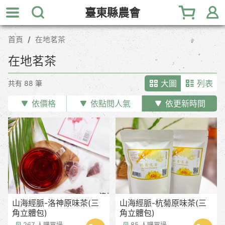
跳
臺東縣農會
到
主
首頁
在地茗茶
要
內
在地茗茶
容
區
大圖
列表
共有 88 筆
塊
依價格
依點閱人氣
依更新時間
山海經脈-洛神原味茶(三
山海經脈-杭菊原味茶(三
角立體包)
角立體包)
267 人購買過
85 人購買過