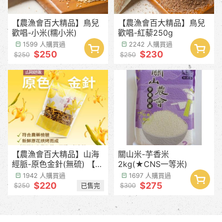
【農漁會百大精品】鳥兒
【農漁會百大精品】鳥兒
歡唱-小米(糯小米)
歡唱-紅藜250g
1599 人購買過
2242 人購買過
$250
$230
$250
$250
【農漁會百大精品】山海
關山米-芋香米
經脈-原色金針(無硫) 【產
2kg(★CNS一等米)
季預計8月中下旬】
1942 人購買過
1697 人購買過
$220
$275
已售完
$250
$300