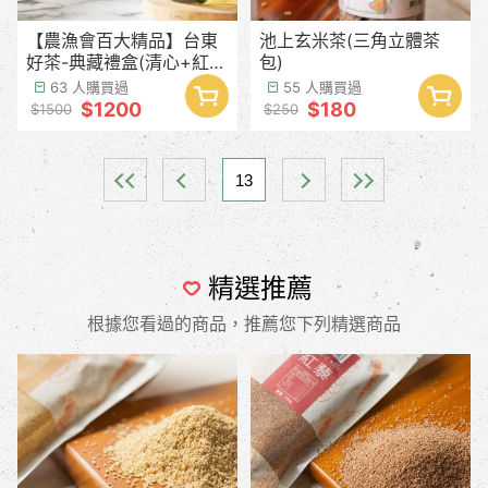
【農漁會百大精品】台東
池上玄米茶(三角立體茶
好茶-典藏禮盒(清心+紅烏
包)
龍+金萱)
63 人購買過
55 人購買過
$1200
$180
$1500
$250
13
精選推薦
根據您看過的商品，推薦您下列精選商品