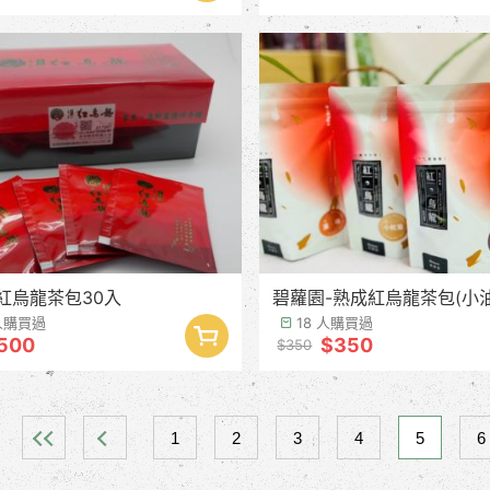
紅烏龍茶包30入
碧蘿園-熟成紅烏龍茶包(小油
 人購買過
18 人購買過
500
$350
$350
1
2
3
4
5
6