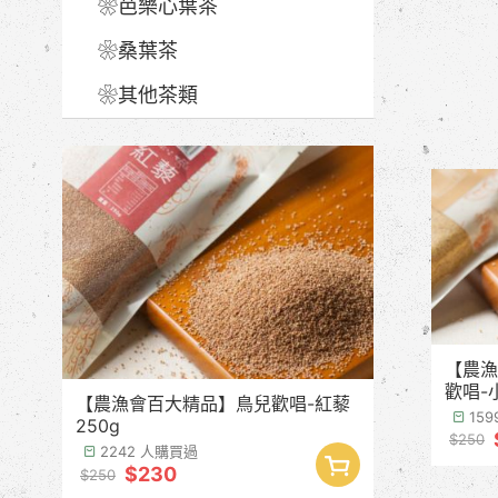
❀芭樂心葉茶
❀桑葉茶
❀其他茶類
【農漁
歡唱-
【農漁會百大精品】鳥兒歡唱-紅藜
15
250g
$250
2242 人購買過
$230
$250