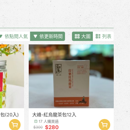
依點閱人氣
依更新時間
大圖
列表
包(20入)
大峰-紅烏龍茶包12入
17 人購買過
$280
$300