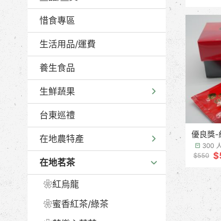
惜食專區
生活用品/運費
養生食品
生鮮蔬果
台東巡禮
優良獎-
在地農特產
300
$
$550
在地茗茶
❀紅烏龍
❀蜜香紅茶/綠茶