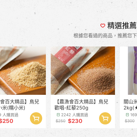
精選推薦
根據您看過的商品，推薦您下
會百大精品】鳥兒
【農漁會百大精品】鳥兒
關山
小米(糯小米)
歡唱-紅藜250g
2kg
99 人購買過
2242 人購買過
16
$250
$230
$250
$300