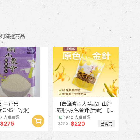
列精選商品
米-芋香米
【農漁會百大精品】山海
(★CNS一等米)
經脈-原色金針(無硫) 【產
季預計8月中下旬】
97 人購買過
1942 人購買過
$275
$220
已售完
$250