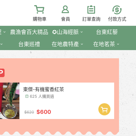
購物車
會員
訂單查詢
付款方式
程
農漁會百大精品
✪山海經脈
台東紅藜
台東巡禮
在地農特產
在地茗茶
東傑-有機蜜香紅茶
625 人購買過
$600
$620