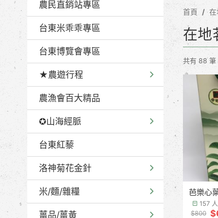
農民直銷站專區
首頁
在
台東米乖乖專區
在地
台東博覽會專區
共有 88 筆
★農遊行程
農漁會百大精品
✪山海經脈
台東紅藜
洛神菊花金針
米/麵/雜糧
芭樂心葉
157
$
$800
薑品/薑黃