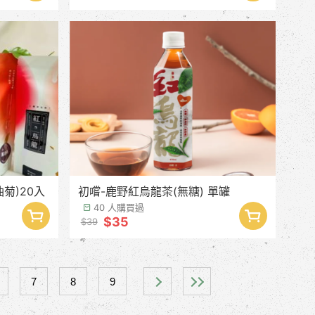
菊)20入
初嚐-鹿野紅烏龍茶(無糖) 單罐
40 人購買過
$35
$39
7
8
9