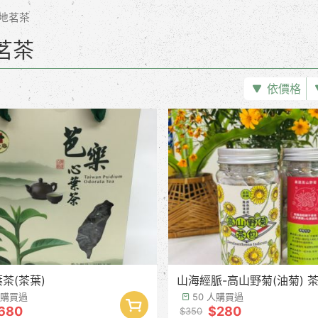
地茗茶
茗茶
依價格
茶(茶葉)
山海經脈-高山野菊(油菊) 茶
 人購買過
50 人購買過
680
$280
$350