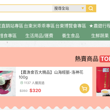
民直銷站專區
台東米乖乖專區
台東博覽會專區
★農遊行
惜食專區
生活用品/運費
養生食品
生鮮蔬果
熱賣商品
【農漁會百大精品】山海經脈-洛神花
100g
1137 人購買過
$320
$350