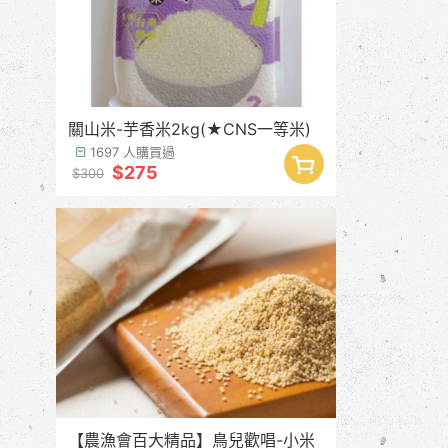
關山米-芋香米2kg(★CNS一等米)
1697 人購買過
$275
$300
【農漁會百大精品】鳥兒歡唱-小米