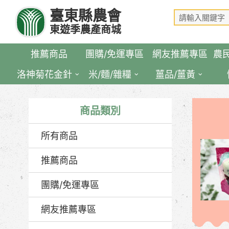
跳
臺東縣農會
到
東遊季農產商城
主
要
推薦商品
團購/免運專區
網友推薦專區
農
內
容
洛神菊花金針
米/麵/雜糧
薑品/薑黃
區
塊
商品類別
所有商品
推薦商品
團購/免運專區
網友推薦專區