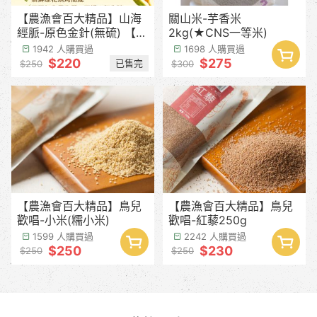
【農漁會百大精品】山海
關山米-芋香米
經脈-原色金針(無硫) 【產
2kg(★CNS一等米)
季預計8月中下旬】
1942 人購買過
1698 人購買過
$220
$275
已售完
$250
$300
【農漁會百大精品】鳥兒
【農漁會百大精品】鳥兒
歡唱-小米(糯小米)
歡唱-紅藜250g
1599 人購買過
2242 人購買過
$250
$230
$250
$250