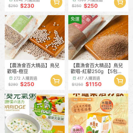
$230
$250
$250
$250
免運
【農漁會百大精品】鳥兒
【農漁會百大精品】鳥兒
歡唱-樹豆
歡唱-紅藜250g 【5包免
運優惠】
272 人購買過
417 人購買過
$250
$1150
$280
$1250