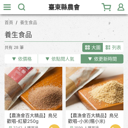
跳
臺東縣農會
到
主
首頁
養生食品
要
內
養生食品
容
區
大圖
列表
共有 28 筆
塊
依價格
依點閱人氣
依更新時間
【農漁會百大精品】鳥兒
【農漁會百大精品】鳥兒
歡唱-紅藜250g
歡唱-小米(糯小米)
2242 人購買過
1599 人購買過