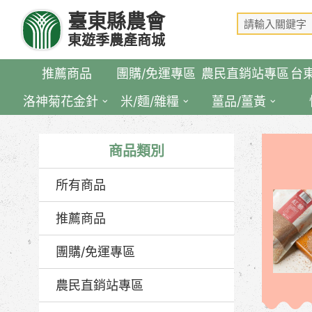
跳
臺東縣農會
到
東遊季農產商城
主
要
推薦商品
團購/免運專區
農民直銷站專區
台
內
容
洛神菊花金針
米/麵/雜糧
薑品/薑黃
區
塊
商品類別
所有商品
推薦商品
團購/免運專區
農民直銷站專區