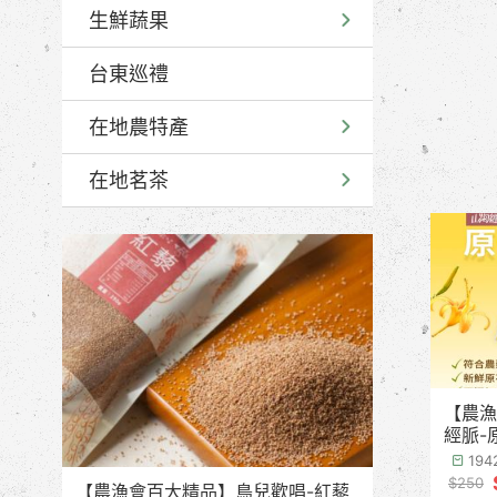
生鮮蔬果
台東巡禮
在地農特產
在地茗茶
【農漁
經脈-
季預計
19
$250
【農漁會百大精品】鳥兒歡唱-紅藜