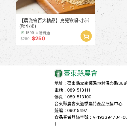
【農漁會百大精品】鳥兒歡唱-小米
(糯小米)
1599 人購買過
$250
$250
臺東縣農會
地址：臺東縣卑南鄉溫泉村溫泉路388
電話：089-513111
傳真：089-513100
台東縣農會東遊季農特產品展售中心
統編：09015497
食品業者登錄字號：V-193394704-00
1