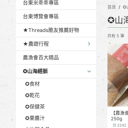
台東米乖乖專區
首頁
✪
台東博覽會專區
✪山
★Threads脆友推薦好物
共有 5 筆
★農遊行程
農漁會百大精品
✪山海經脈
✪食材
✪乾花
✪保健茶
【農漁
✪果醬汁
250g
224