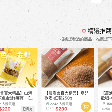
精選推薦
根據您看過的商品，推薦您下
會百大精品】山海
【農漁會百大精品】鳥兒
【農
原色金針(無硫) 【產
歡唱-紅藜250g
歡唱-
8月中下旬】
42 人購買過
2242 人購買過
15
$220
$230
已售完
$250
$250