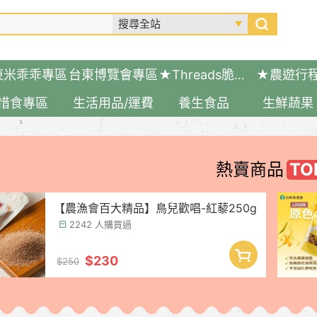
東米乖乖專區
台東博覽會專區
★Threads脆友推薦好物
★農遊行
惜食專區
生活用品/運費
養生食品
生鮮蔬果
熱賣商品
【農漁會百大精品】鳥兒歡唱-紅藜250g
2242 人購買過
$230
$250