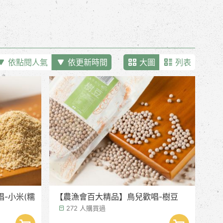
依點閱人氣
依更新時間
大圖
列表
-小米(糯
【農漁會百大精品】鳥兒歡唱-樹豆
272 人購買過