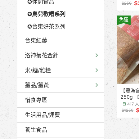
✪休閒食品
$
$250
✪鳥兒歡唱系列
免運
✪台東好茶系列
台東紅藜
洛神菊花金針
米/麵/雜糧
薑品/薑黃
【農漁
2
惜食專區
417
$1250
生活用品/運費
養生食品