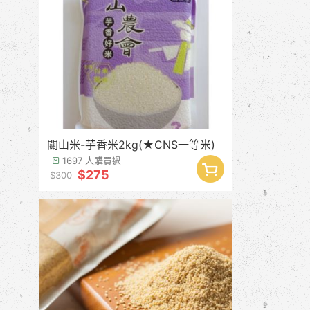
關山米-芋香米2kg(★CNS一等米)
1697 人購買過
$275
$300