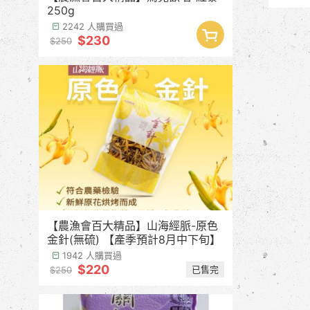
250g
2242 人購買過
$230
$250
【農漁會百大精品】山海經脈-原色
金針(無硫) 【產季預計8月中下旬】
1942 人購買過
$220
已售完
$250