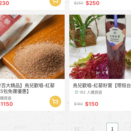
230
$250
$250
會百大精品】鳥兒歡唱-紅藜
鳥兒歡唱-紅藜籽實【帶殼
50g 【5包免運優惠】
162 人購買過
 人購買過
$1150
$150
$180
1