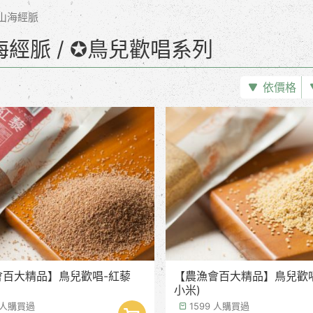
山海經脈
海經脈 / ✪鳥兒歡唱系列
依價格
會百大精品】鳥兒歡唱-紅藜
【農漁會百大精品】鳥兒歡唱
小米)
2 人購買過
1599 人購買過