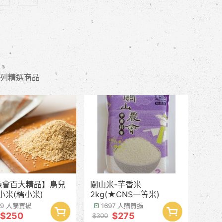
列精選商品
漁會百大精品】鳥兒
關山米-芋香米
小米(糯小米)
2kg(★CNS一等米)
99 人購買過
1697 人購買過
$250
$275
$300