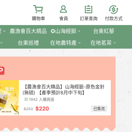
購物車
會員
訂單查詢
付款方式
程
農漁會百大精品
✪山海經脈
台東紅藜
台東巡禮
在地農特產
在地茗茶
【農漁會百大精品】山海經脈-原色金針
(無硫) 【產季預計8月中下旬】
1942 人購買過
$220
已售完
$250