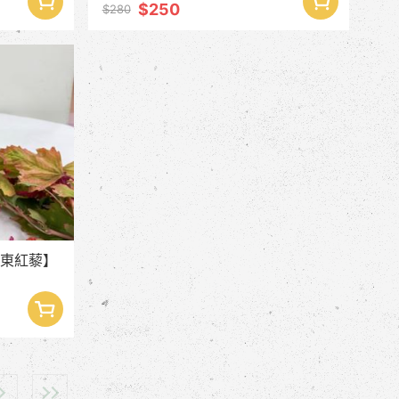
$250
$280
台東紅藜】