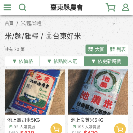
跳
臺東縣農會
到
主
首頁
米/麵/雜糧
要
內
米/麵/雜糧 / ❀台東好米
容
區
大圖
列表
共有 70 筆
塊
依價格
依點閱人氣
依更新時間
池上壽司米5KG
池上良質米5KG
92 人購買過
195 人購買過
$420
$420
$480
$480