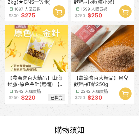
2kg(★CNS一等米)
歡唱-小米(糯小米)
1697 人購買過
1599 人購買過
$275
$250
$300
$250
【農漁會百大精品】山海
【農漁會百大精品】鳥兒
經脈-原色金針(無硫) 【產
歡唱-紅藜250g
季預計8月中下旬】
1942 人購買過
2242 人購買過
$220
$230
已售完
$250
$250
購物須知