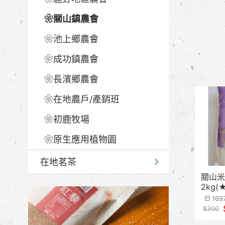
❀關山鎮農會
❀池上鄉農會
❀成功鎮農會
❀長濱鄉農會
❀在地農戶/產銷班
❀初鹿牧場
❀原生應用植物園
在地茗茶
關山米
2kg(
16
$300