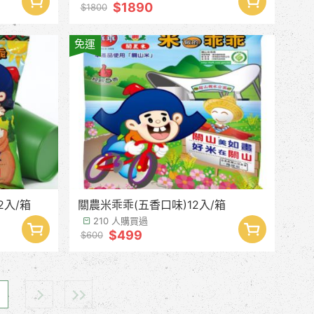
$1890
$1800
免運
2入/箱
關農米乖乖(五香口味)12入/箱
210 人購買過
$499
$600