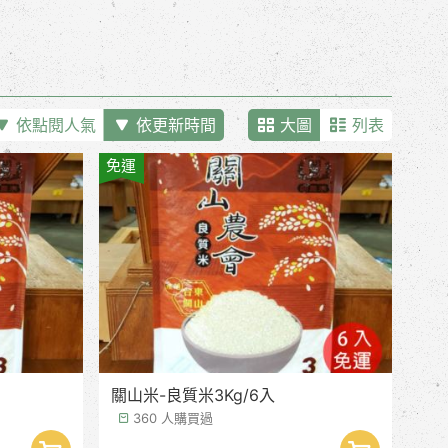
依點閱人氣
依更新時間
大圖
列表
免運
關山米-良質米3Kg/6入
360 人購買過