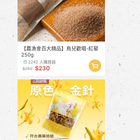
【農漁會百大精品】鳥兒歡唱-紅藜
250g
2242 人購買過
$230
$250