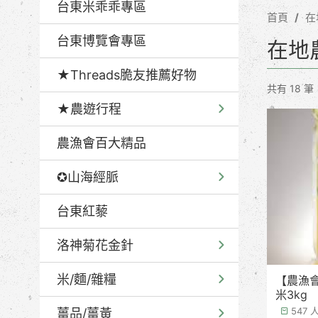
台東米乖乖專區
首頁
在
台東博覽會專區
在地
★Threads脆友推薦好物
共有 18 筆
★農遊行程
農漁會百大精品
✪山海經脈
台東紅藜
洛神菊花金針
米/麵/雜糧
【農漁會
米3kg
547
薑品/薑黃