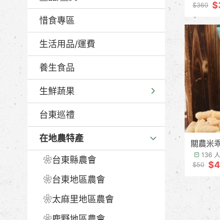
$
$360
惜食專區
生活用品/運費
養生食品
生鮮蔬果
台東巡禮
在地農特產
關農米乖
136
❀台東縣農會
$4
$50
❀台東地區農會
❀太麻里地區農會
❀鹿野地區農會