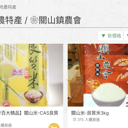
地農特產
農特產 / ❀關山鎮農會
依價格
百大精品】關山米-CAS良質
關山米-良質米3kg
315 人購買過
 人購買過