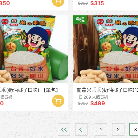
350
$315
$300
免運
乖(奶油椰子口味) 【單包】
關農米乖乖(奶油椰子口味)1
 人購買過
269 人購買過
0
$499
$600
1
2
3