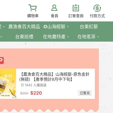
購物車
會員
訂單查詢
付款方式
程
農漁會百大精品
✪山海經脈
台東紅藜
台東巡禮
在地農特產
在地茗茶
【農漁會百大精品】山海經脈-原色金針
(無硫) 【產季預計8月中下旬】
1942 人購買過
$220
已售完
$250