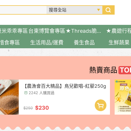
東米乖乖專區
台東博覽會專區
★Threads脆友推薦好物
★農遊行
惜食專區
生活用品/運費
養生食品
生鮮蔬果
熱賣商品
【農漁會百大精品】鳥兒歡唱-紅藜250g
2242 人購買過
$230
$250