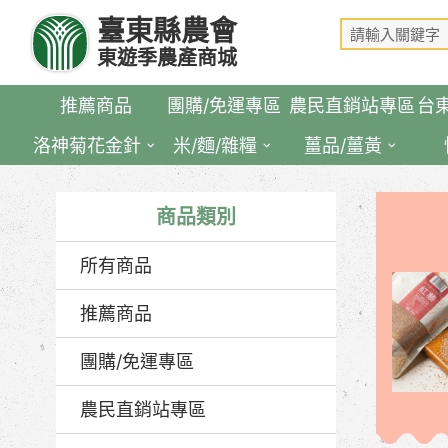
跳
臺東縣農會
到
東遊季農產商城
主
要
推薦商品
團購/免運專區
農民直銷站專區
台
內
容
洛神菊花金針
米/麵/雜糧
薑品/薑黃
區
塊
商品類別
所有商品
推薦商品
團購/免運專區
農民直銷站專區