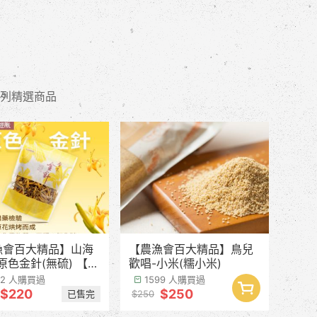
列精選商品
漁會百大精品】山海
【農漁會百大精品】鳥兒
原色金針(無硫) 【產
歡唱-小米(糯小米)
計8月中下旬】
42 人購買過
1599 人購買過
$220
$250
已售完
$250