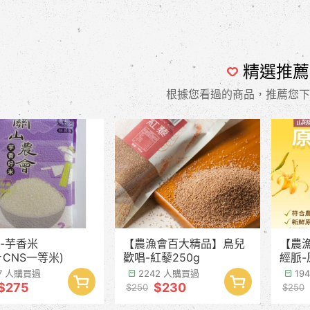
精選推薦
根據您看過的商品，推薦您下
-芋香米
【農漁會百大精品】鳥兒
【農
★CNS一等米)
歡唱-紅藜250g
經脈-
季預
97 人購買過
2242 人購買過
19
$275
$230
$250
$250