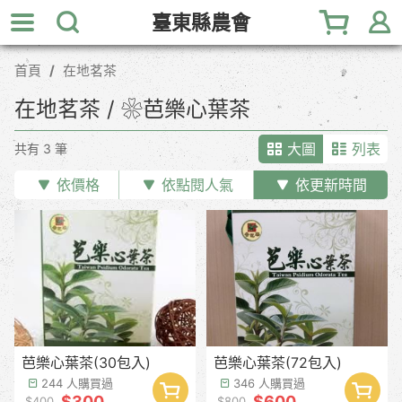
跳
臺東縣農會
到
主
首頁
在地茗茶
要
內
在地茗茶 / ❀芭樂心葉茶
容
區
大圖
列表
共有 3 筆
塊
依價格
依點閱人氣
依更新時間
芭樂心葉茶(30包入)
芭樂心葉茶(72包入)
244 人購買過
346 人購買過
$300
$600
$400
$800