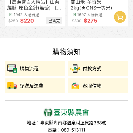
【農漁會百大精品】山海
關山米-芋香米
經脈-原色金針(無硫) 【產
2kg(★CNS一等米)
季預計8月中下旬】
1942 人購買過
1697 人購買過
$220
$275
已售完
$250
$300
購物須知
購物流程
付款方式
配送及運費
客服信箱
臺東縣農會
地址：臺東縣卑南鄉溫泉村溫泉路388號
電話：089-513111