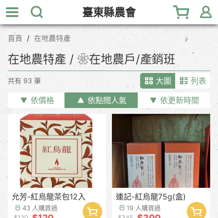
跳
臺東縣農會
到
主
首頁
在地農特產
要
內
在地農特產 / ❀在地農戶/產銷班
容
區
大圖
列表
共有 93 筆
塊
依價格
依點閱人氣
依更新時間
允芳-紅烏龍茶包12入
連記-紅烏龍75g(盒)
43 人購買過
19 人購買過
$120
$300
$120
$345