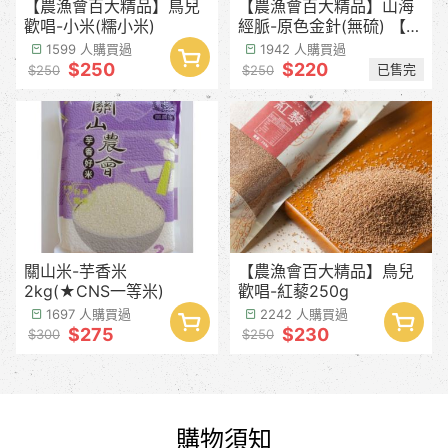
【農漁會百大精品】鳥兒
【農漁會百大精品】山海
歡唱-小米(糯小米)
經脈-原色金針(無硫) 【產
季預計8月中下旬】
1599 人購買過
1942 人購買過
$250
$220
已售完
$250
$250
關山米-芋香米
【農漁會百大精品】鳥兒
2kg(★CNS一等米)
歡唱-紅藜250g
1697 人購買過
2242 人購買過
$275
$230
$300
$250
購物須知