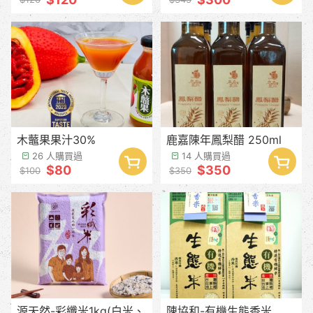
木虌果果汁30%
鹿嘉陳年鳳梨醋 250ml
26 人購買過
14 人購買過
$80
$350
$100
$350
源天然-彩纖米1kg(白米、
陳協和-有機生態香米