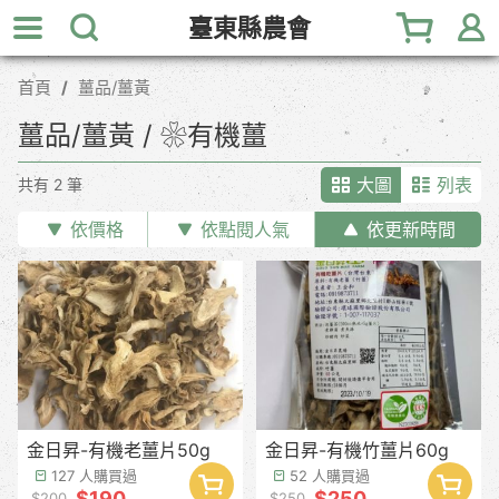
跳
臺東縣農會
到
主
首頁
薑品/薑黃
要
內
薑品/薑黃 / ❀有機薑
容
區
大圖
列表
共有 2 筆
塊
依價格
依點閱人氣
依更新時間
金日昇-有機老薑片50g
金日昇-有機竹薑片60g
127 人購買過
52 人購買過
$190
$250
$200
$250