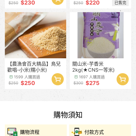
$230
$220
已售完
$250
$250
【農漁會百大精品】鳥兒
關山米-芋香米
歡唱-小米(糯小米)
2kg(★CNS一等米)
1599 人購買過
1697 人購買過
$250
$275
$250
$300
購物須知
購物流程
付款方式