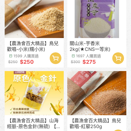
【農漁會百大精品】鳥兒
關山米-芋香米
歡唱-小米(糯小米)
2kg(★CNS一等米)
1599 人購買過
1697 人購買過
$250
$275
$250
$300
【農漁會百大精品】山海
【農漁會百大精品】鳥兒
經脈-原色金針(無硫) 【產
歡唱-紅藜250g