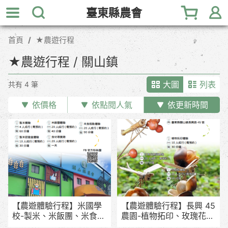
跳
臺東縣農會
到
主
首頁
★農遊行程
要
內
★農遊行程 / 關山鎮
容
區
大圖
列表
共有 4 筆
塊
依價格
依點閱人氣
依更新時間
【農遊體驗行程】米國學
【農遊體驗行程】長興 45
校-製米、米飯團、米食糕
農園-植物拓印、玫瑰花饅
點體驗
頭、竹蜻蜓體驗