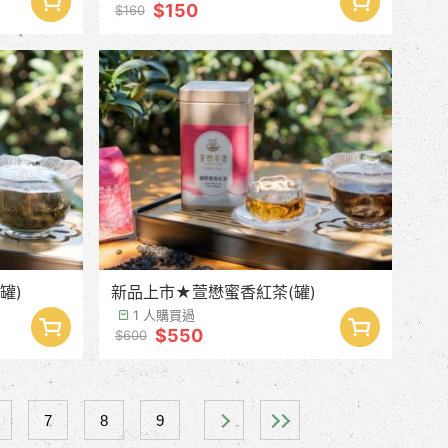
$150
$160
罐)
新品上市★萱懋蜜香紅茶(罐)
1 人購買過
$550
$600
7
8
9