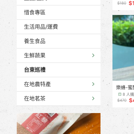
$
$180
惜食專區
生活用品/運費
養生食品
生鮮蔬果
台東巡禮
在地農特產
樂蜂-蜜
8 人
在地茗茶
$
$470