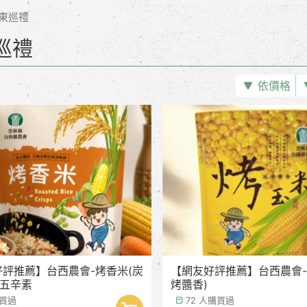
東巡禮
巡禮
依價格
評推薦】台西農會-烤香米(炭
【網友好評推薦】台西農會-
 五辛素
烤醬香)
購買過
72 人購買過