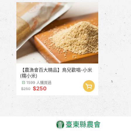
【農漁會百大精品】鳥兒歡唱-小米
(糯小米)
1599 人購買過
$250
$250
臺東縣農會