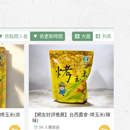
依點閱人氣
依更新時間
大圖
列表
烤玉米(炭
【網友好評推薦】台西農會-烤玉米(辣
味)
38 人購買過