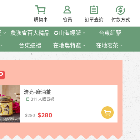
購物車
會員
訂單查詢
付款方式
程
農漁會百大精品
✪山海經脈
台東紅藜
台東巡禮
在地農特產
在地茗茶
清亮-麻油薑
311 人購買過
$280
$280