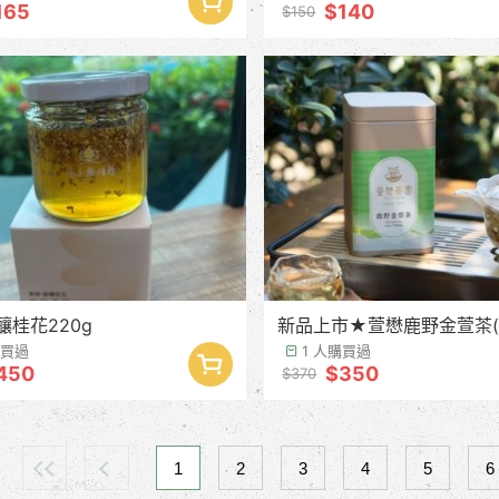
165
$140
$150
釀桂花220g
新品上市★萱懋鹿野金萱茶(
購買過
1 人購買過
450
$350
$370
1
2
3
4
5
6