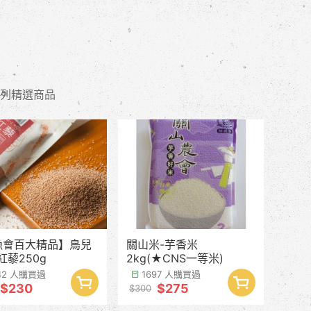
列精選商品
漁會百大精品】鳥兒
關山米-芋香米
紅藜250g
2kg(★CNS一等米)
42 人購買過
1697 人購買過
$230
$275
$300