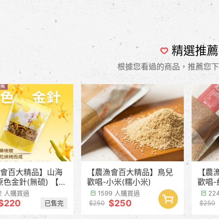
精選推薦
根據您看過的商品，推薦您下
會百大精品】山海
【農漁會百大精品】鳥兒
【農
原色金針(無硫) 【產
歡唱-小米(糯小米)
歡唱-
8月中下旬】
42 人購買過
1599 人購買過
22
$220
$250
已售完
$250
$250