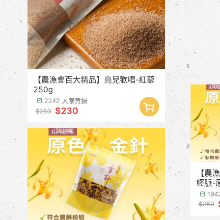
【農漁會百大精品】鳥兒歡唱-紅藜
250g
2242 人購買過
$230
$250
【農漁
經脈-
季預計
19
$250