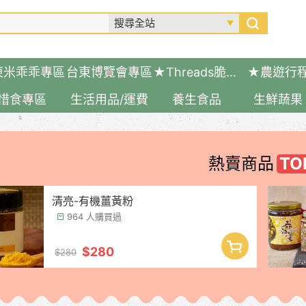
東米乖乖專區
台東博覽會專區
★Threads脆友推薦好物
★農遊行
惜食專區
生活用品/運費
養生食品
生鮮蔬果
熱賣商品
清亮-有機薑黃粉
964 人購買過
$280
$280