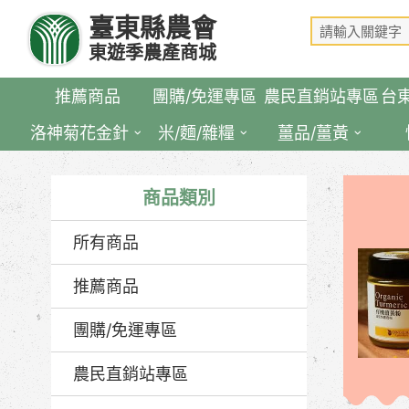
跳
臺東縣農會
到
東遊季農產商城
主
要
推薦商品
團購/免運專區
農民直銷站專區
台
內
容
洛神菊花金針
米/麵/雜糧
薑品/薑黃
區
塊
商品類別
所有商品
推薦商品
團購/免運專區
農民直銷站專區