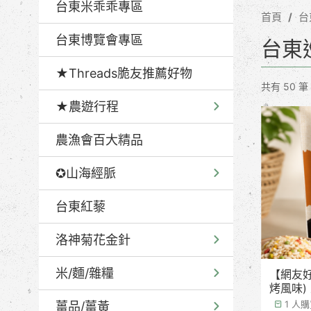
台東米乖乖專區
首頁
台
台東博覽會專區
台東
★Threads脆友推薦好物
共有 50 筆
★農遊行程
農漁會百大精品
✪山海經脈
台東紅藜
洛神菊花金針
米/麵/雜糧
【網友好
烤風味)
1 人
薑品/薑黃