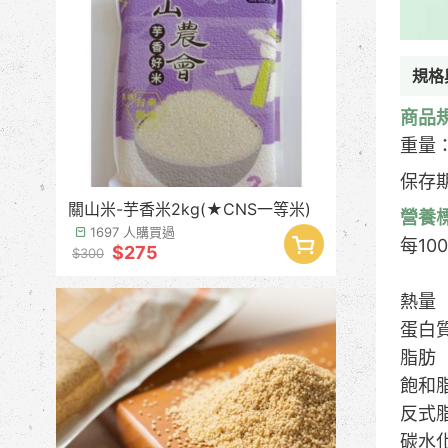
規格
商品
重量：
保存
關山米-芋香米2kg(★CNS一等米)
營養
1697 人購買過
每10
$275
$300
熱量
蛋白
脂肪
飽和脂
反式脂
碳水化