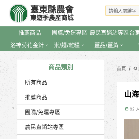
跳
臺東縣農會
到
東遊季農產商城
主
要
推薦商品
團購/免運專區
農民直銷站專區
台
內
容
洛神菊花金針
米/麵/雜糧
薑品/薑黃
區
塊
商品類別
首頁
✪
所有商品
山海
推薦商品
82
團購/免運專區
農民直銷站專區