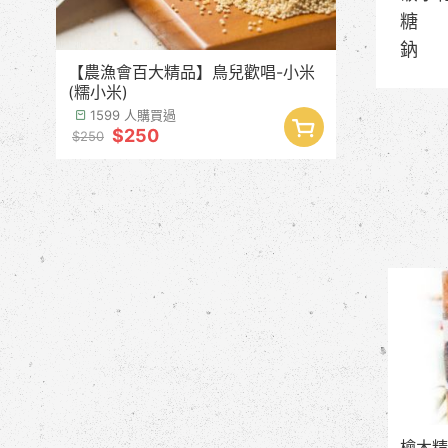
糖 
鈉
【農漁會百大精品】鳥兒歡唱-小米
(糯小米)
1599 人購買過
$250
$250
檜木精