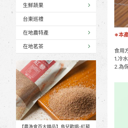
生鮮蔬果
台東巡禮
在地農特產
※本
在地茗茶
食用
1.
2.
【農漁會百大精品】鳥兒歡唱-紅藜