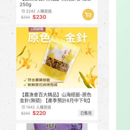
250g
2242 人購買過
$230
$250
【農漁會百大精品】山海經脈-原色
金針(無硫) 【產季預計8月中下旬】
1942 人購買過
$220
已售完
$250