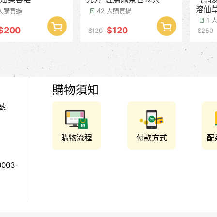
溶仙草
 人購買過
42 人購買過
1 
$200
$120
$120
$250
購物須知
號
購物流程
付款方式
配
003-