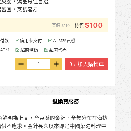
感爽脆，湯品最佳首選
素皆宜，烹調容易
$100
原價
特價
$110
付款
信用卡支付
ATM櫃員機
ATM
超商條碼
超商代碼
加入購物車
退換貨服務
色鮮明為上品，台東縣的金針，全數分布在海拔
量均供不應求。金針長久以來即是中國菜湯料理中