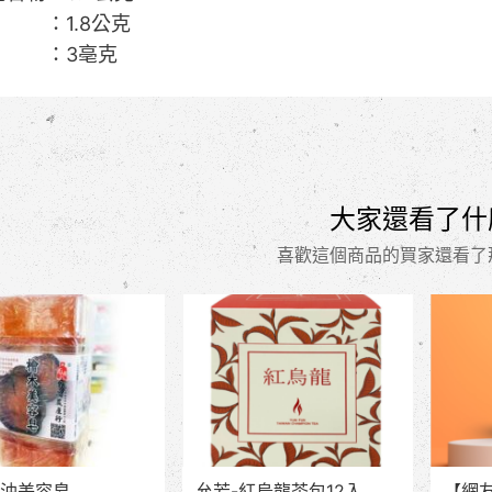
：1.8公克
 ：3亳克
大家還看了什
喜歡這個商品的買家還看了
油美容皂
允芳-紅烏龍茶包12入
【網