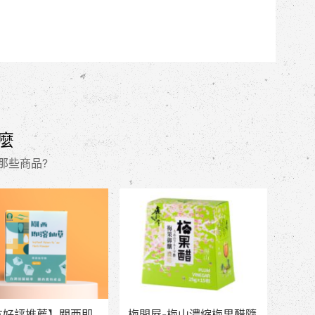
麼
那些商品?
友好評推薦】關西即
梅問屋-梅山濃縮梅果醋隨