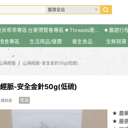
東米乖乖專區
台東博覽會專區
★Threads脆友推薦好物
★農遊行
惜食專區
生活用品/運費
養生食品
生鮮蔬果
山海經脈
山海經脈-安全金針50g(低硫)
經脈-安全金針50g(低硫)
常溫
 人購買過
★ 農
★ 嚴