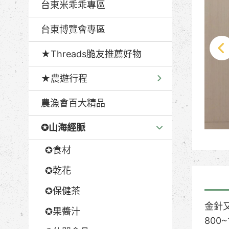
台東米乖乖專區
台東博覽會專區
★Threads脆友推薦好物
★農遊行程
農漁會百大精品
✪山海經脈
✪食材
✪乾花
✪保健茶
金針
✪果醬汁
80