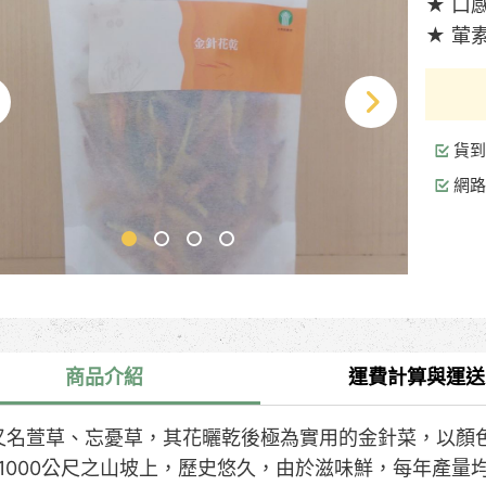
★ 口
★ 葷
貨到
網路
商品介紹
運費計算與運送
又名萱草、忘憂草，其花曬乾後極為實用的金針菜，以顏
0~1000公尺之山坡上，歷史悠久，由於滋味鮮，每年產