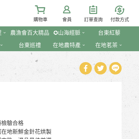
購物車
會員
訂單查詢
付款方式
程
農漁會百大精品
✪山海經脈
台東紅藜
台東巡禮
在地農特產
在地茗茶
藥檢驗合格
選在地新鮮金針花烘製