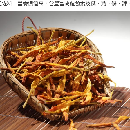
佳佐料，營養價值高，含豐富胡蘿蔔素及鐵、鈣、磷、鉀