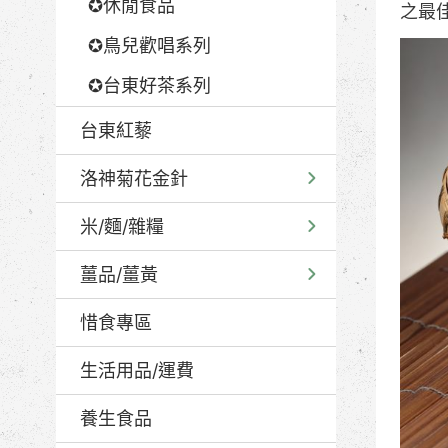
✪休閒食品
之最
✪鳥兒歡唱系列
✪台東好茶系列
台東紅藜
洛神菊花金針
米/麵/雜糧
薑品/薑黃
惜食專區
生活用品/運費
養生食品