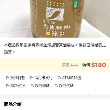
本產品採用嚴選青辣椒並添加苦茶油製成，絕對值得老饕之
鑑賞。
$180
原價
特價
$200
貨到付款
信用卡支付
ATM櫃員機
網路ATM
超商條碼
超商代碼
商品介紹