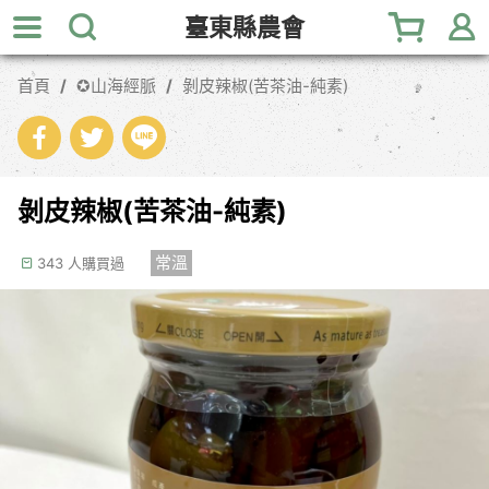
跳
臺東縣農會
到
主
首頁
✪山海經脈
剝皮辣椒(苦茶油-純素)
要
內
容
區
塊
剝皮辣椒(苦茶油-純素)
常溫
343 人購買過