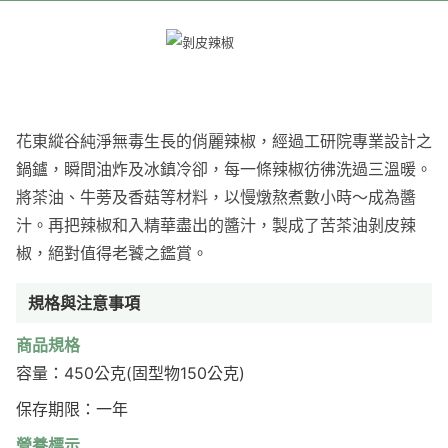
花東縱谷純淨無毒生長的俏麗辣椒，經過工研院專業設計之
鍋鑪，瞬間油炸及冰鎮冷卻，每一條辣椒彷彿洗過三溫暖。
將茶油、牛蒡及香菇等材料，以慢燉熬煮數小時～成為醬
汁。再把辣椒和入精華盡出的醬汁，製成了苦茶油剝皮辣
椒，絕對值得老饕之鑑賞。
規格與注意事項
商品規格
容量：450公克(固型物150公克)
保存期限：一年
營養標示