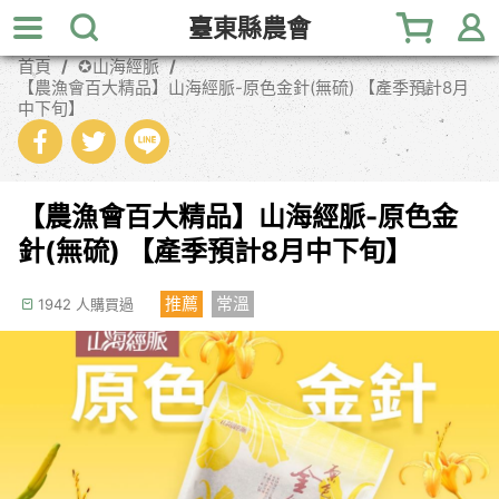
跳
臺東縣農會
到
主
首頁
✪山海經脈
【農漁會百大精品】山海經脈-原色金針(無硫) 【產季預計8月
要
中下旬】
內
容
區
塊
【農漁會百大精品】山海經脈-原色金
針(無硫) 【產季預計8月中下旬】
推薦
常溫
1942 人購買過