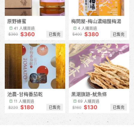
原野蜂蜜
梅問屋-梅山濃縮酸梅湯
41 人購買過
4 人購買過
$360
$380
已售完
已售完
$360
$400
池農-甘梅番茄乾
黑潮旗跡-魷魚條
11 人購買過
69 人購買過
$180
$130
已售完
已售完
$220
$160