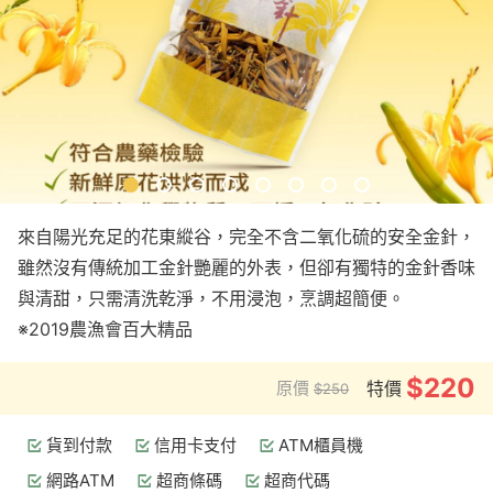
來自陽光充足的花東縱谷，完全不含二氧化硫的安全金針，
雖然沒有傳統加工金針艷麗的外表，但卻有獨特的金針香味
與清甜，只需清洗乾淨，不用浸泡，烹調超簡便。
※2019農漁會百大精品
$220
原價
特價
$250
貨到付款
信用卡支付
ATM櫃員機
網路ATM
超商條碼
超商代碼