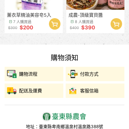
薰衣草精油美容皂5入
成農-頂級寶貝醬
7 人購買過
8 人購買過
$200
$390
$300
$400
購物須知
購物流程
付款方式
配送及運費
客服信箱
臺東縣農會
地址：臺東縣卑南鄉溫泉村溫泉路388號