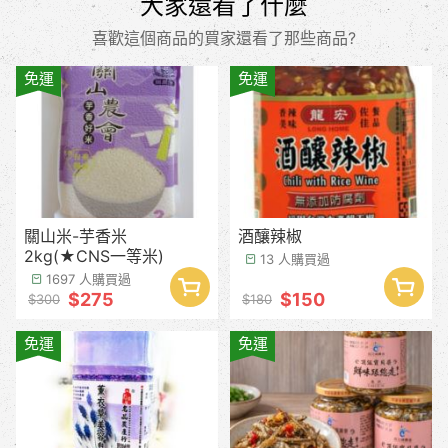
大家還看了什麼
喜歡這個商品的買家還看了那些商品?
免運
免運
關山米-芋香米
酒釀辣椒
2kg(★CNS一等米)
13 人購買過
1697 人購買過
$275
$150
$300
$180
免運
免運