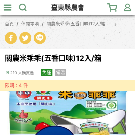
跳
臺東縣農會
到
主
首頁
休閒零嘴
關農米乖乖(五香口味)12入/箱
要
內
容
區
塊
關農米乖乖(五香口味)12入/箱
免運
常溫
210 人購買過
限購 : 4 件