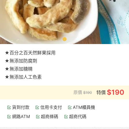
★百分之百天然鮮果採用
★無添加防腐劑
★無添加糖精
★無添加人工色素
$190
原價
特價
$190
貨到付款
信用卡支付
ATM櫃員機
網路ATM
超商條碼
超商代碼