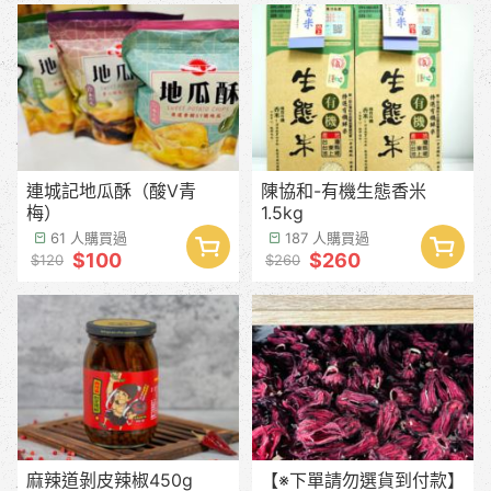
連城記地瓜酥（酸V青
陳協和-有機生態香米
梅）
1.5kg
61 人購買過
187 人購買過
$100
$260
$120
$260
麻辣道剝皮辣椒450g
【※下單請勿選貨到付款】