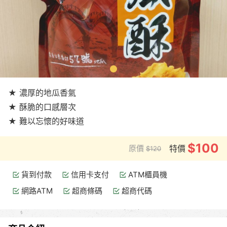
★ 濃厚的地瓜香氣
★ 酥脆的口感層次
★ 難以忘懷的好味道
$100
原價
特價
$120
貨到付款
信用卡支付
ATM櫃員機
網路ATM
超商條碼
超商代碼