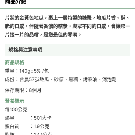
商品介紹
片狀的金黃色地瓜，裹上一層特製的糖漿，地瓜片香、酥、
脆的口感，伴隨著香濃的糖漿，與眾不同的口感，會讓您一
片接一片的品嚐，是您最佳的零嘴。
規格與注意事項
商品規格
重量：140g±5% /包
成份：台農57號地瓜、砂糖、黑糖、烤酥油、消泡劑
保存期限：8個月
營養標示
每100公克
熱量 ：501大卡
蛋白質 ：1.9公克
脂肪 ：24.1公克