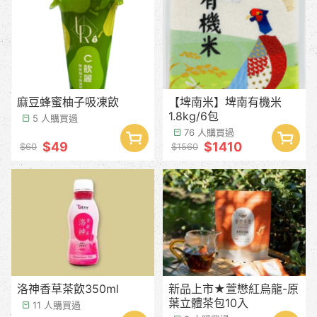
麻豆蜂蜜柚子吸凍飲
【埤南米】埤南有機米
1.8kg/6包
5 人購買過
76 人購買過
$49
$1410
$60
$1560
洛神香草茶飲350ml
新品上市★萱懋紅烏龍-原
葉立體茶包10入
11 人購買過