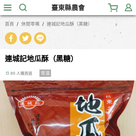
跳
臺東縣農會
到
主
首頁
休閒零嘴
連城記地瓜酥（黑糖）
要
內
容
區
塊
連城記地瓜酥（黑糖）
常溫
89 人購買過