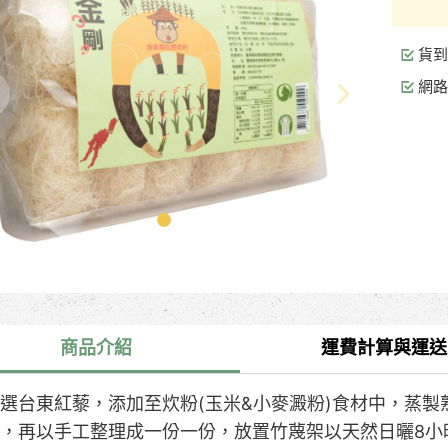
貨到
網路
商品介紹
運費計算與運送
選台東紅藜，添加至炊粉(玉米&小麥澱粉)食材中，蒸製
，再以手工整理成一份一份，放置竹蔑架以天然日曬8小