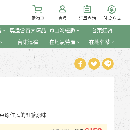
購物車
會員
訂單查詢
付款方式
程
農漁會百大精品
✪山海經脈
台東紅藜
台東巡禮
在地農特產
在地茗茶
東原住民的紅藜原味