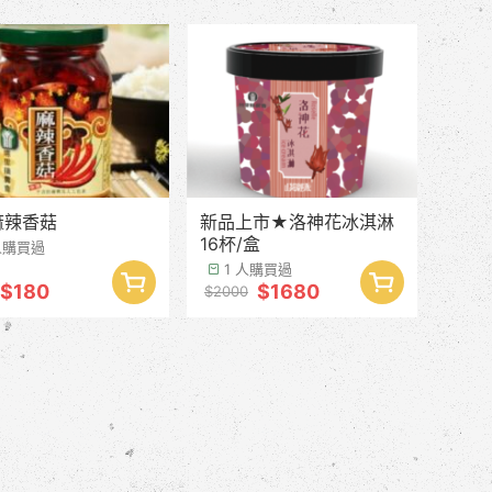
麻辣香菇
新品上市★洛神花冰淇淋
16杯/盒
人購買過
1 人購買過
$180
$1680
$2000