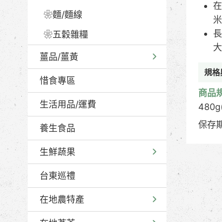
在
❀麵/麵線
米
長
❀五穀雜糧
大
薑品/薑黃
規格
惜食專區
商品
生活用品/運費
480g
保存
養生食品
生鮮蔬果
台東巡禮
在地農特產