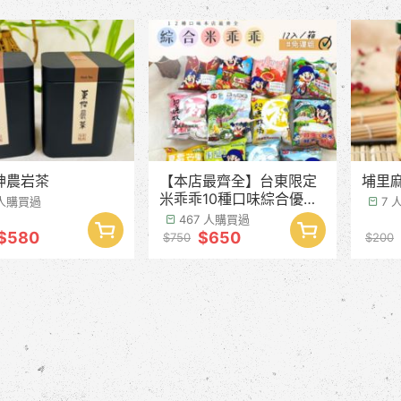
神農岩茶
【本店最齊全】台東限定
埔里
米乖乖10種口味綜合優惠
 人購買過
7 
組 12入/箱★免運
467 人購買過
$580
$650
$750
$200