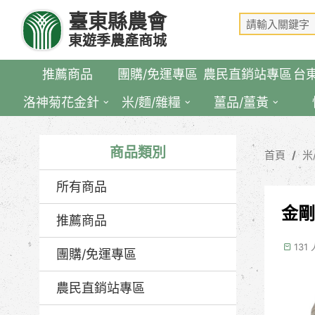
跳
臺東縣農會
到
東遊季農產商城
主
要
推薦商品
團購/免運專區
農民直銷站專區
台
內
容
洛神菊花金針
米/麵/雜糧
薑品/薑黃
區
塊
商品類別
首頁
米
所有商品
金剛
推薦商品
131
團購/免運專區
農民直銷站專區