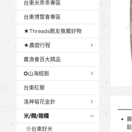
台東米乖乖專區
台東博覽會專區
★Threads脆友推薦好物
★農遊行程
農漁會百大精品
✪山海經脈
台東紅藜
洛神菊花金針
米/麵/雜糧
嚴
鬆
❀台東好米