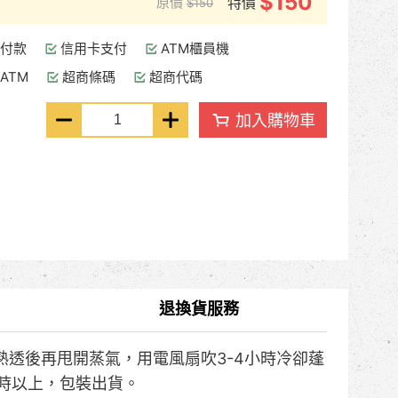
$150
原價
特價
$150
付款
信用卡支付
ATM櫃員機
ATM
超商條碼
超商代碼
加入購物車
退換貨服務
熟透後再甩開蒸氣，用電風扇吹3-4小時冷卻蓬
時以上，包裝出貨。