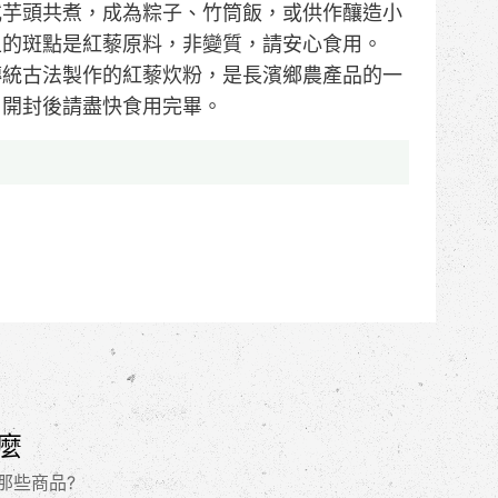
或芋頭共煮，成為粽子、竹筒飯，或供作釀造小
上的斑點是紅藜原料，非變質，請安心食用。
傳統古法製作的紅藜炊粉，是長濱鄉農產品的一
。開封後請盡快食用完畢。
麼
那些商品?