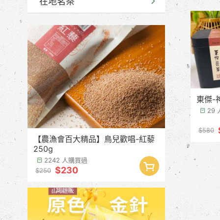
在地茗茶
東傑-
29
$580
【農漁會百大精品】鳥兒歡唱-紅藜
250g
2242 人購買過
$230
$250