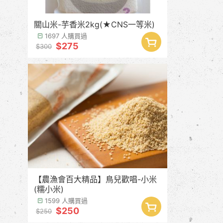
關山米-芋香米2kg(★CNS一等米)
1697 人購買過
$275
$300
【農漁會百大精品】鳥兒歡唱-小米
(糯小米)
1599 人購買過
$250
$250