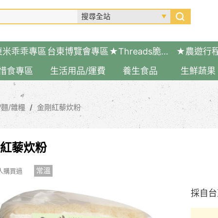
東米乖乖專區
台東博覽會專區
★Threads脆友推薦好物
★農遊行
惜食專區
生活用品/運費
養生食品
生鮮蔬果
/麵/雜糧
金剛紅藜炊粉
紅藜炊粉
常溫
 人購買過
採自台