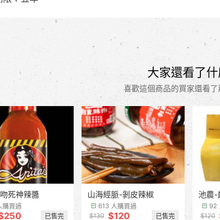
大家還看了什
喜歡這個商品的買家還看了
吻死神辣醬
山海經脈-剝皮辣椒
池農-
 人購買過
613 人購買過
92
$250
$120
已售完
已售完
$130
$120