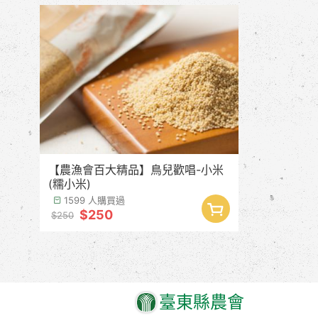
【農漁會百大精品】鳥兒歡唱-小米
(糯小米)
1599 人購買過
$250
$250
臺東縣農會