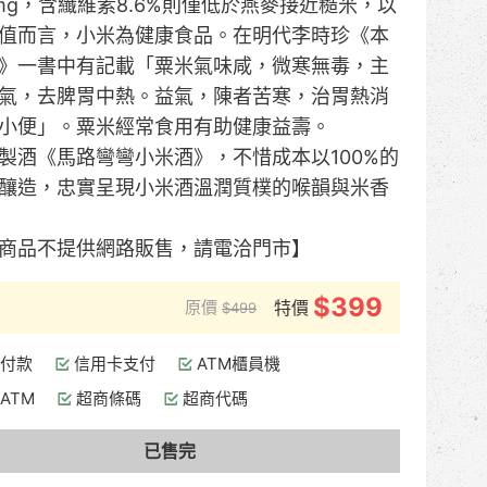
19mg，含纖維素8.6%則僅低於燕麥接近糙米，以
值而言，小米為健康食品。在明代李時珍《本
》一書中有記載「粟米氣味咸，微寒無毒，主
氣，去脾胃中熱。益氣，陳者苦寒，治胃熱消
小便」。粟米經常食用有助健康益壽。
製酒《馬路彎彎小米酒》，不惜成本以100%的
釀造，忠實呈現小米酒溫潤質樸的喉韻與米香
商品不提供網路販售，請電洽門市】
$399
原價
特價
$499
付款
信用卡支付
ATM櫃員機
ATM
超商條碼
超商代碼
已售完