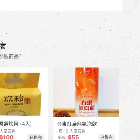
麼
那些商品?
嚴選炊粉 (4入)
台東紅烏龍氣泡飲
 人購買過
15 人購買過
$100
$55
已售完
已售完
$70