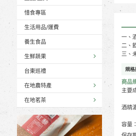
惜食專區
生活用品/運費
一、
養生食品
二、
三、
生鮮蔬果
規格
台東巡禮
商品
在地農特產
主要
在地茗茶
酒精濃
容量：
保存