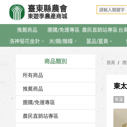
跳
臺東縣農會
到
東遊季農產商城
主
要
推薦商品
團購/免運專區
農民直銷站專區
台
內
容
洛神菊花金針
米/麵/雜糧
薑品/薑黃
區
塊
商品類別
首頁
酒
所有商品
東太
推薦商品
常溫
團購/免運專區
農民直銷站專區