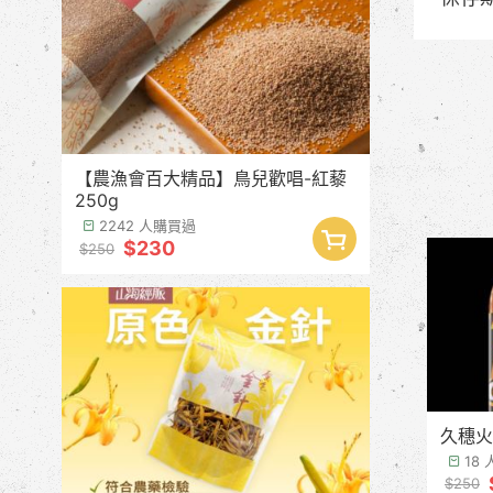
【農漁會百大精品】鳥兒歡唱-紅藜
250g
2242 人購買過
$230
$250
久穗火
18
$250