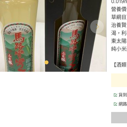
0.0
營養價
草綱目
治養賢
渴，利
東太陽
純小米
【酒類
貨到
網路