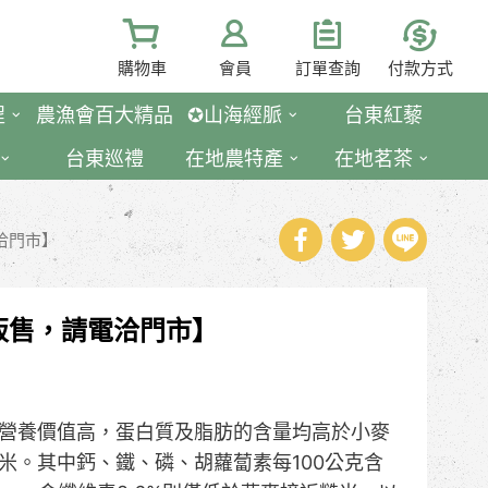
購物車
會員
訂單查詢
付款方式
程
農漁會百大精品
✪山海經脈
台東紅藜
台東巡禮
在地農特產
在地茗茶
洽門市】
販售，請電洽門市】
營養價值高，蛋白質及脂肪的含量均高於小麥
米。其中鈣、鐵、磷、胡蘿蔔素每100公克含