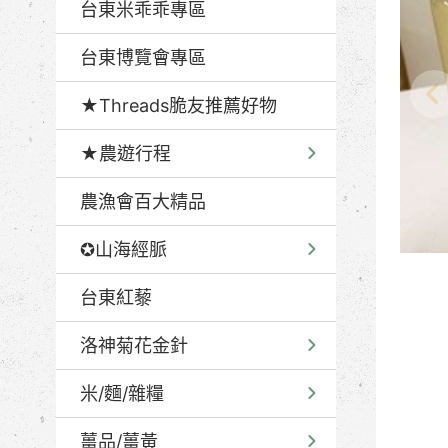
台東米乖乖專區
台東博覽會專區
★Threads脆友推薦好物
★農遊行程
農漁會百大精品
✪山海經脈
台東紅藜
洛神菊花金針
米/麵/雜糧
薑品/薑黃