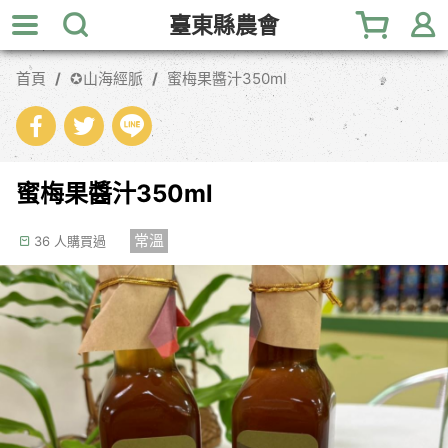
跳
臺東縣農會
到
主
首頁
✪山海經脈
蜜梅果醬汁350ml
要
內
容
區
塊
蜜梅果醬汁350ml
常溫
36 人購買過