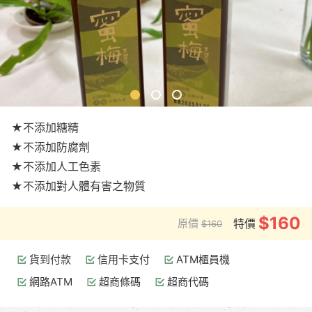
★不添加糖精
★不添加防腐劑
★不添加人工色素
★不添加對人體有害之物質
$160
原價
特價
$160
貨到付款
信用卡支付
ATM櫃員機
網路ATM
超商條碼
超商代碼