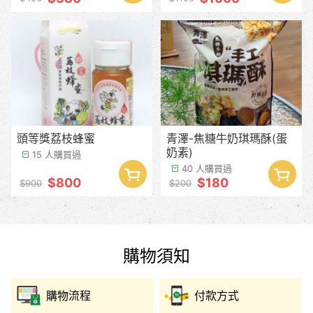
頭等獎荔枝蜂蜜
青澤-焦糖牛奶琪瑪酥(蛋
奶素)
15 人購買過
40 人購買過
$800
$180
$900
$200
購物須知
購物流程
付款方式