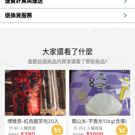
運費計算與運送
退換貨服務
大家還看了什麼
喜歡這個商品的買家還看了那些商品?
博雅齋-紅烏龍茶包20入
關山米-芋香米12kg(含運)
90 人購買過
952 人購買過
$380
$1000
$400
$1100