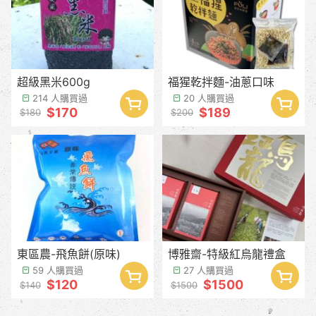
超級黑米600g
福猩乾拌麵-油蔥口味
214 人購買過
20 人購買過
$170
$189
$180
$200
東區農-飛魚餅(原味)
博雅齋-特級紅烏龍禮盒
59 人購買過
27 人購買過
$120
$1500
$140
$1500