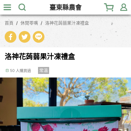
跳
臺東縣農會
到
主
首頁
休閒零嘴
洛神花蒟蒻果汁凍禮盒
要
內
容
區
塊
洛神花蒟蒻果汁凍禮盒
常溫
50 人購買過