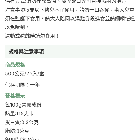
保存方式:請勿存放高溫、潮溼或日光可直接照射的地方
注意事項:5歲以下幼兒不宜食用，請勿一口吞食，老人兒童
須在監護下食用，請大人陪同以湯匙分段進食並請細嚼慢嚥
以免噎到。
運動或嬉戲時請勿食用！
規格與注意事項
商品規格
500公克/25入/盒
保存期限：一年
營養標示
每100g營養成份
熱量:115大卡
蛋白質:0.2公克
脂肪:0公克
飽和脂肪:0公克