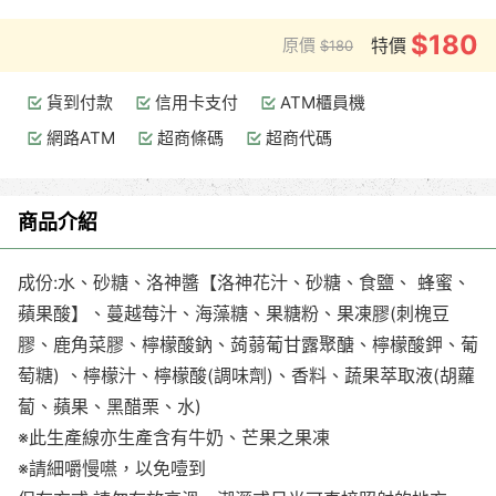
$180
原價
特價
$180
貨到付款
信用卡支付
ATM櫃員機
網路ATM
超商條碼
超商代碼
商品介紹
成份:水、砂糖、洛神醬【洛神花汁、砂糖、食鹽、 蜂蜜、
蘋果酸】、蔓越莓汁、海藻糖、果糖粉、果凍膠(刺槐豆
膠、鹿角菜膠、檸檬酸鈉、蒟蒻葡甘露聚醣、檸檬酸鉀、葡
萄糖) 、檸檬汁、檸檬酸(調味劑)、香料、蔬果萃取液(胡蘿
蔔、蘋果、黑醋栗、水)
※此生產線亦生產含有牛奶、芒果之果凍
※請細嚼慢嚥，以免噎到