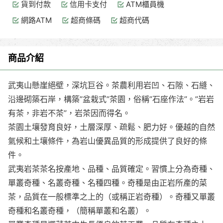
貨到付款
信用卡支付
ATM櫃員機
網路ATM
超商條碼
超商代碼
商品介紹
武夷山懸崖絕壁，深坑巨谷。茶農利用岩凹、石隙、石縫、
沿邊砌築石岸，構築”盆栽式”茶園，俗稱”石座作法”。”岩岩
有茶，非岩不茶”，岩茶因而得名。
茶園土壤發育良好，土層深厚、疏鬆、肥力好。優越的自然
氣候和土壤條件，為岩山優異品質的形成提供了良好的條
件。
武夷岩茶茶名按產地、品種、品質確定。習慣上分為奇種、
單叢奇種、名叢奇種、名種四種。奇種是由正岩所產的菜
茶，品質在一般標準之上的（或稱正岩奇種）。奇種又單叢
奇種和名叢奇種，（簡稱單叢和名叢）。