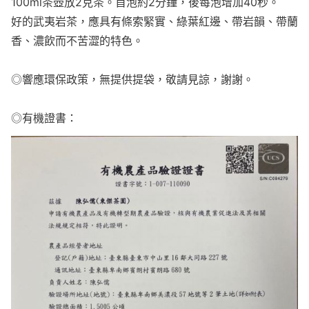
100ml茶壺放2克茶。首泡約2分鐘，後每泡增加40秒。
好的武夷岩茶，應具有條索緊實、綠葉紅邊、帶岩韻、帶蘭
香、濃飲而不苦澀的特色。
◎響應環保政策，無提供提袋，敬請見諒，謝謝。
◎有機證書：