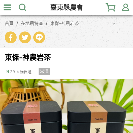
跳
臺東縣農會
到
主
首頁
在地農特產
東傑-神農岩茶
要
內
容
區
塊
東傑-神農岩茶
常溫
29 人購買過