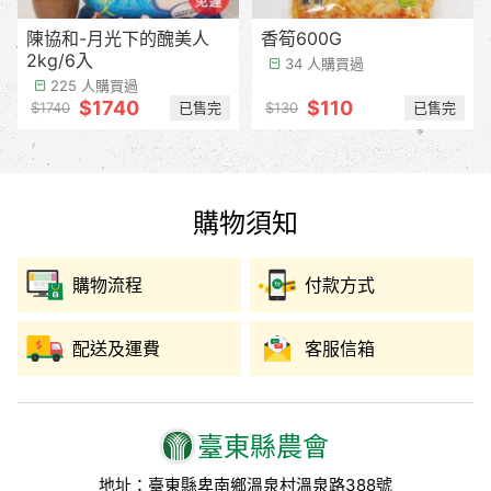
陳協和-月光下的醜美人
香筍600G
2kg/6入
34 人購買過
225 人購買過
$1740
$110
已售完
已售完
$1740
$130
購物須知
購物流程
付款方式
配送及運費
客服信箱
臺東縣農會
地址：臺東縣卑南鄉溫泉村溫泉路388號