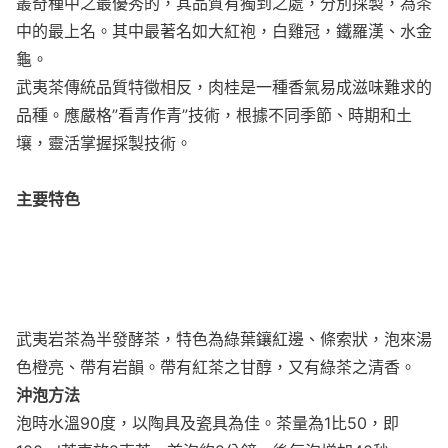
叢奇種中之最優秀的，其品質有獨到之處，分別採製，為茶
中的最上名。其中最著名如大紅袍，白雞冠，鐵羅漢、水金
龜。
武夷茶傳統品質特徵相反，肉桂是一種香氣易成滋味難求的
品種。應嚴格”看青作青”技術，根據不同季節、時期和土
壤，靈活掌握採製技術。
主要特色
武夷岩茶為半發酵茶，特色為綠葉鑲紅邊、條索狀，泡來湯
色橙亮、帶有岩韻。帶有紅茶之甘醇，又有綠茶之清香。
沖泡方法
泡時水溫90度，以陶具及瓷具為佳。茶量為1比50，即