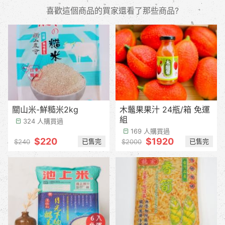
喜歡這個商品的買家還看了那些商品?
關山米-鮮糙米2kg
木虌果果汁 24瓶/箱 免運
組
324 人購買過
169 人購買過
$220
$1920
已售完
已售完
$240
$2000