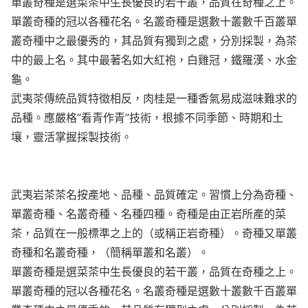
單叢奇種是選菜茶中生長優良的若干叢，品質在奇種之上。
單叢奇種的冠以各種花名。名叢奇種是選數十叢數千百叢單
叢奇種中之最優秀的，其品質有獨到之處，分別採製，為茶
中的最上名。其中最著名如大紅袍，白雞冠，鐵羅漢、水金
龜。
武夷茶傳統品質特徵相反，肉桂是一種香氣易成滋味難求的
品種。應嚴格”看青作青”技術，根據不同季節、時期和土
壤，靈活掌握採製技術。
武夷岩茶茶名按產地、品種、品質確定。習慣上分為奇種、
單叢奇種、名叢奇種、名種四種。奇種是由正岩所產的菜
茶，品質在一般標準之上的（或稱正岩奇種）。奇種又單叢
奇種和名叢奇種，（簡稱單叢和名叢）。
單叢奇種是選菜茶中生長優良的若干叢，品質在奇種之上。
單叢奇種的冠以各種花名。名叢奇種是選數十叢數千百叢單