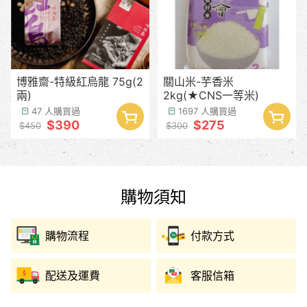
博雅齋-特級紅烏龍 75g(2
關山米-芋香米
兩)
2kg(★CNS一等米)
47 人購買過
1697 人購買過
$390
$275
$450
$300
購物須知
購物流程
付款方式
配送及運費
客服信箱