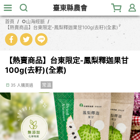
跳
臺東縣農會
到
主
首頁
✪山海經脈
要
【熱賣商品】台東限定-鳳梨釋迦果甘100g(去籽)(全素)
內
容
區
塊
【熱賣商品】台東限定-鳳梨釋迦果甘
100g(去籽)(全素)
常溫
35 人購買過