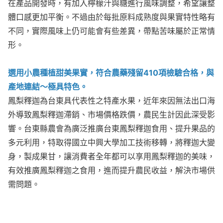
在產品開發時，有加入檸檬汁與糖進行風味調整，希望讓整
體口感更加平衡。不過由於每批原料成熟度與果實特性略有
不同，實際風味上仍可能會有些差異，帶點苦味屬於正常情
形。
選用小農種植甜美果實，符合農藥殘留410項檢驗合格，與
產地連結～極具特色。
鳳梨釋迦為台東具代表性之特產水果，近年來因無法出口海
外導致鳳梨釋迦滯銷、市場價格跌價，農民生計因此深受影
響。台東縣農會為廣泛推廣台東鳳梨釋迦食用、提升果品的
多元利用，特取得國立中興大學加工技術移轉，將釋迦大變
身，製成果甘，讓消費者全年都可以享用鳳梨釋迦的美味，
有效推廣鳳梨釋迦之食用，進而提升農民收益，解決市場供
需問題。