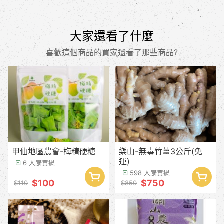
大家還看了什麼
喜歡這個商品的買家還看了那些商品?
甲仙地區農會-梅精硬糖
樂山-無毒竹薑3公斤(免
運)
6 人購買過
598 人購買過
$100
$750
$110
$850