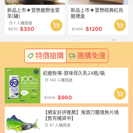
新品上市★萱懋鹿野金萱
新品上市★萱懋經典紅烏
茶(罐)
龍禮盒
1 人購買過
$350
$1200
$370
$1400
特價搶購
團購免運
初鹿牧場-原味保久乳24瓶/箱
140 人購買過
$960
$1000
【網友好評推薦】鬼頭刀醬燒魚片燒
【售完補貨中】
47 人購買過