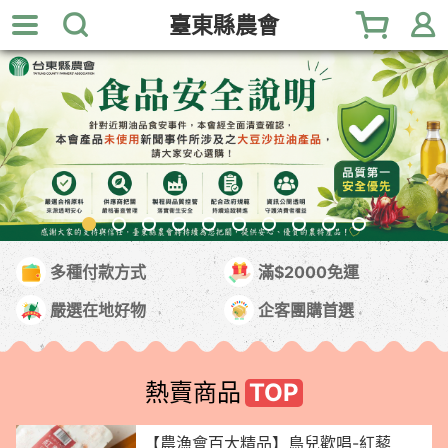
跳
臺東縣農會
到
主
要
內
容
區
塊
多種付款方式
滿$2000免運
嚴選在地好物
企客團購首選
熱賣商品
【農漁會百大精品】鳥兒歡唱-紅藜