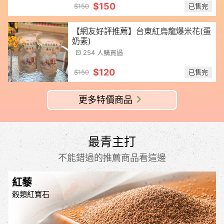
$150
已售完
$150
【網友好評推薦】台東紅烏龍爆米花(蛋
奶素)
254 人購買過
$120
已售完
$150
更多特價商品
最青主打
不能錯過的推薦商品看這邊
紅藜
穀類紅寶石