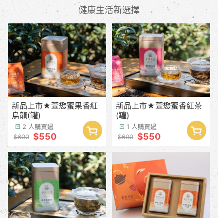
健康生活新選擇
新品上市★萱懋蜜果香紅
新品上市★萱懋蜜香紅茶
烏龍(罐)
(罐)
2 人購買過
1 人購買過
$550
$550
$600
$600