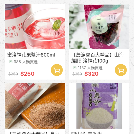
蜜洛神花果醬汁800ml
【農漁會百大精品】山海
經脈-洛神花100g
985 人購買過
1137 人購買過
$250
$320
$250
$350
【農漁會百大精品】鳥兒
關山米-芋香米