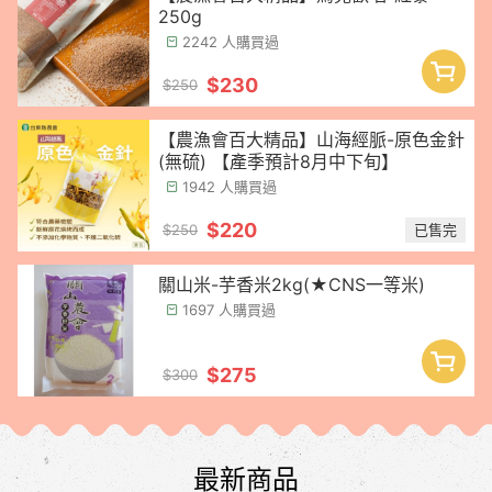
250g
2242 人購買過
$230
$250
【農漁會百大精品】山海經脈-原色金針
(無硫) 【產季預計8月中下旬】
1942 人購買過
$220
已售完
$250
關山米-芋香米2kg(★CNS一等米)
1697 人購買過
$275
$300
最新商品