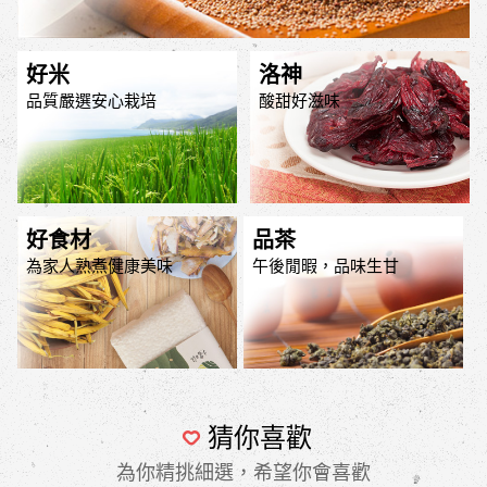
好米
洛神
品質嚴選安心栽培
酸甜好滋味
好食材
品茶
為家人熟煮健康美味
午後閒暇，品味生甘
猜你喜歡
為你精挑細選，希望你會喜歡