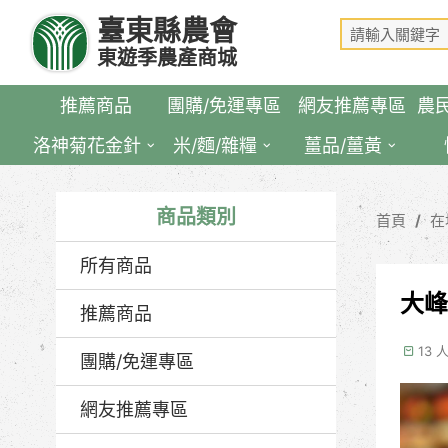
跳
臺東縣農會
到
東遊季農產商城
主
要
推薦商品
團購/免運專區
網友推薦專區
農
內
容
洛神菊花金針
米/麵/雜糧
薑品/薑黃
區
塊
商品類別
首頁
在
所有商品
大峰
推薦商品
13 
團購/免運專區
網友推薦專區