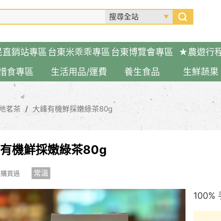
民直銷站專區
台東米乖乖專區
台東博覽會專區
★農遊行
惜食專區
生活用品/運費
養生食品
生鮮蔬果
地茗茶
大峰有機鮮採嫩綠茶80g
有機鮮採嫩綠茶80g
常溫
人購買過
100%