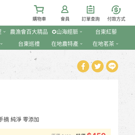
購物車
會員
訂單查詢
付款方式
程
農漁會百大精品
✪山海經脈
台東紅藜
台東巡禮
在地農特產
在地茗茶
 手摘 純淨 零添加