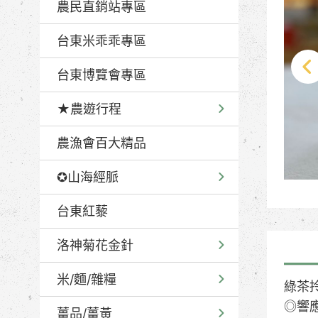
農民直銷站專區
台東米乖乖專區
台東博覽會專區
★農遊行程
農漁會百大精品
✪山海經脈
台東紅藜
洛神菊花金針
米/麵/雜糧
綠茶
◎響
薑品/薑黃