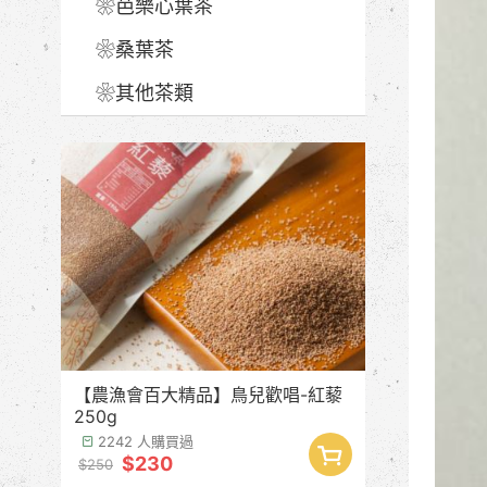
❀芭樂心葉茶
❀桑葉茶
❀其他茶類
【農漁會百大精品】鳥兒歡唱-紅藜
250g
2242 人購買過
$230
$250