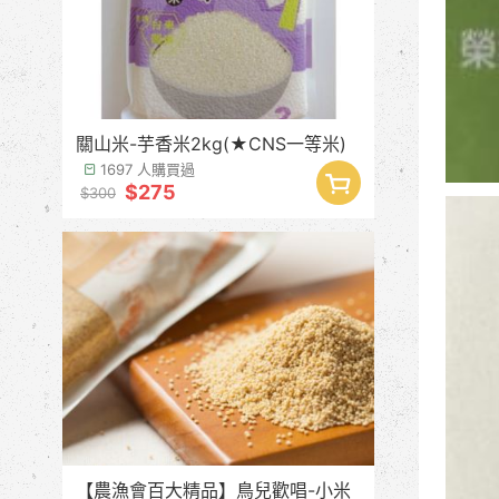
關山米-芋香米2kg(★CNS一等米)
1697 人購買過
$275
$300
【農漁會百大精品】鳥兒歡唱-小米