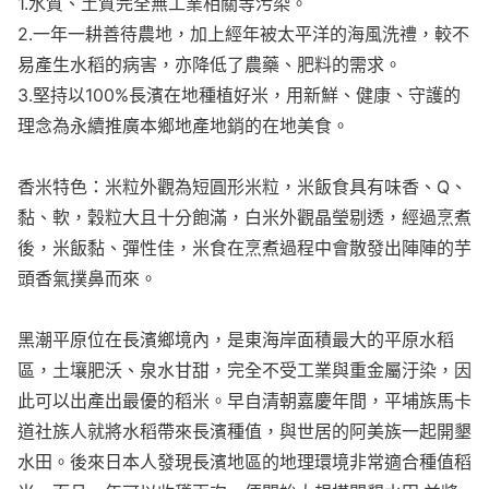
1.水質、土質完全無工業相關等污染。
2.一年一耕善待農地，加上經年被太平洋的海風洗禮，較不
易產生水稻的病害，亦降低了農藥、肥料的需求。
3.堅持以100%長濱在地種植好米，用新鮮、健康、守護的
理念為永續推廣本鄉地產地銷的在地美食。
香米特色：米粒外觀為短圓形米粒，米飯食具有味香、Q、
黏、軟，穀粒大且十分飽滿，白米外觀晶瑩剔透，經過烹煮
後，米飯黏、彈性佳，米食在烹煮過程中會散發出陣陣的芋
頭香氣撲鼻而來。
黑潮平原位在長濱鄉境內，是東海岸面積最大的平原水稻
區，土壤肥沃、泉水甘甜，完全不受工業與重金屬汙染，因
此可以出產出最優的稻米。早自清朝嘉慶年間，平埔族馬卡
道社族人就將水稻帶來長濱種值，與世居的阿美族一起開墾
水田。後來日本人發現長濱地區的地理環境非常適合種值稻