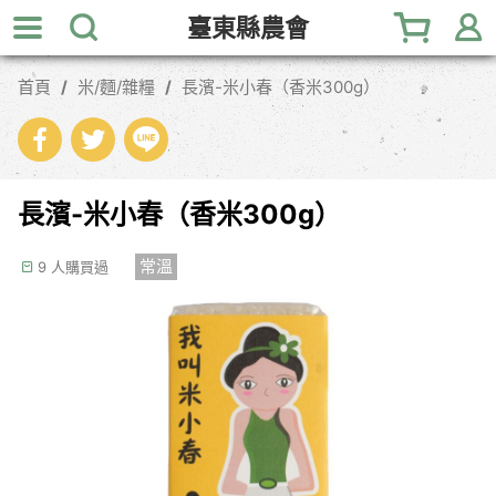
跳
臺東縣農會
到
主
首頁
米/麵/雜糧
長濱-米小春（香米300g）
要
內
容
區
塊
長濱-米小春（香米300g）
常溫
9 人購買過