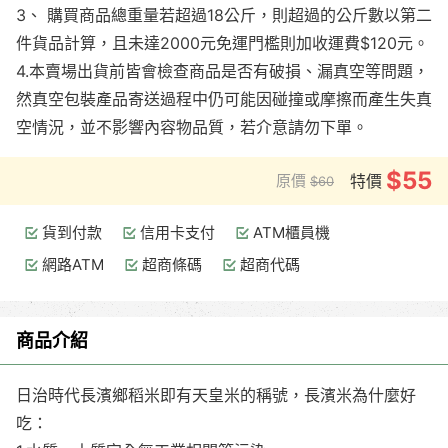
3、 購買商品總重量若超過18公斤，則超過的公斤數以第二
件貨品計算，且未達2000元免運門檻則加收運費$120元。
4.本賣場出貨前皆會檢查商品是否有破損、漏真空等問題，
然真空包裝產品寄送過程中仍可能因碰撞或摩擦而產生失真
空情況，並不影響內容物品質，若介意請勿下單。
$55
原價
特價
$60
貨到付款
信用卡支付
ATM櫃員機
網路ATM
超商條碼
超商代碼
商品介紹
日治時代長濱鄉稻米即有天皇米的稱號，長濱米為什麼好
吃：