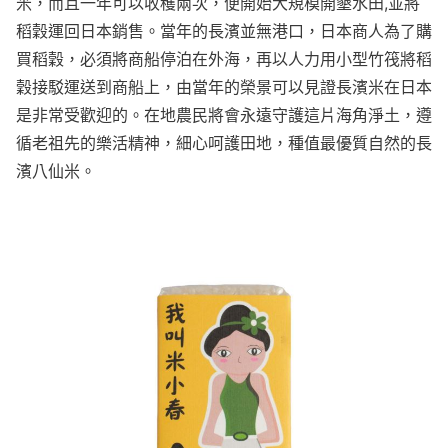
米，而且一年可以收穫兩次，便開始大規模開墾水田,並將
稻穀運回日本銷售。當年的長濱並無港口，日本商人為了購
買稻穀，必須將商船停泊在外海，再以人力用小型竹筏將稻
穀接駁運送到商船上，由當年的榮景可以見證長濱米在日本
是非常受歡迎的。在地農民將會永遠守護這片海角淨土，遵
循老祖先的樂活精神，細心呵護田地，種值最優質自然的長
濱八仙米。