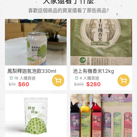
大家還看了什麼
喜歡這個商品的買家還看了那些商品?
鳳梨釋迦氣泡飲330ml
池上有機香米1.2kg
16 人購買過
4 人購買過
$60
$280
$70
$300