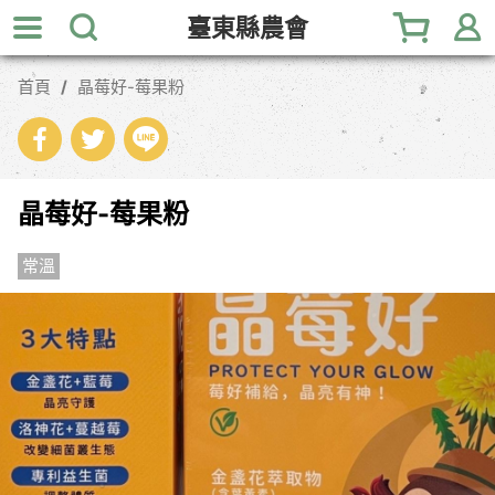
跳
臺東縣農會
到
主
首頁
晶莓好-莓果粉
要
內
容
區
塊
晶莓好-莓果粉
常溫