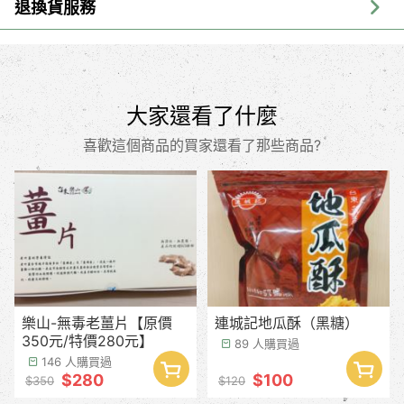
退換貨服務
大家還看了什麼
喜歡這個商品的買家還看了那些商品?
樂山-無毒老薑片【原價
連城記地瓜酥（黑糖）
350元/特價280元】
89 人購買過
146 人購買過
$280
$100
$350
$120