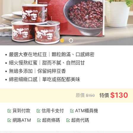
• 嚴選大寮在地紅豆｜顆粒飽滿、口感綿密
• 細火慢熬紅蜜｜甜而不膩、自然回甘
• 無過多添加｜保留純粹豆香
• 綿密細緻口感｜單吃或搭配都美味
$130
原價
特價
$150
貨到付款
信用卡支付
ATM櫃員機
網路ATM
超商條碼
超商代碼