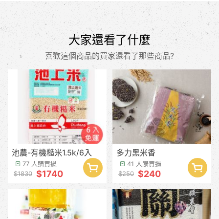
大家還看了什麼
喜歡這個商品的買家還看了那些商品?
池農-有機糙米1.5k/6入
多力黑米香
77 人購買過
41 人購買過
$1740
$240
$1830
$250