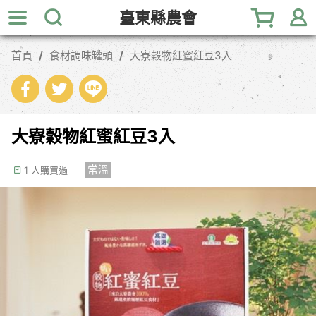
跳
臺東縣農會
到
主
首頁
食材調味罐頭
大寮穀物紅蜜紅豆3入
要
內
容
區
塊
大寮穀物紅蜜紅豆3入
常溫
1 人購買過