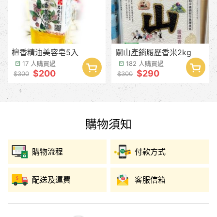
檀香精油美容皂5入
關山產銷履歷香米2kg
17 人購買過
182 人購買過
$200
$290
$300
$300
購物須知
購物流程
付款方式
配送及運費
客服信箱