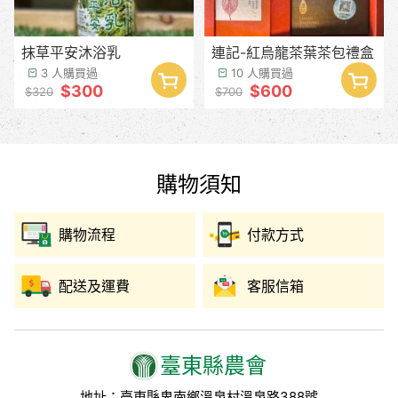
抹草平安沐浴乳
連記-紅烏龍茶葉茶包禮盒
3 人購買過
10 人購買過
$300
$600
$320
$700
購物須知
購物流程
付款方式
配送及運費
客服信箱
臺東縣農會
地址：臺東縣卑南鄉溫泉村溫泉路388號