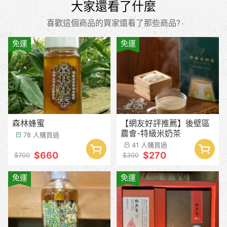
大家還看了什麼
喜歡這個商品的買家還看了那些商品?
免運
免運
森林蜂蜜
【網友好評推薦】後壁區
農會-特級米奶茶
78 人購買過
41 人購買過
$660
$270
$700
$300
免運
免運