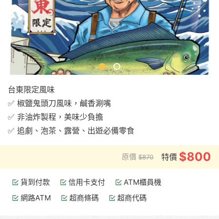
台東限定風味
✅ 椒鹽鬼頭刀風味，鹹香涮嘴
✅ 非油炸製程，美味少負擔
✅ 追劇、泡茶、露營、出遊必備零食
$800
原價
特價
$870
貨到付款
信用卡支付
ATM櫃員機
網路ATM
超商條碼
超商代碼