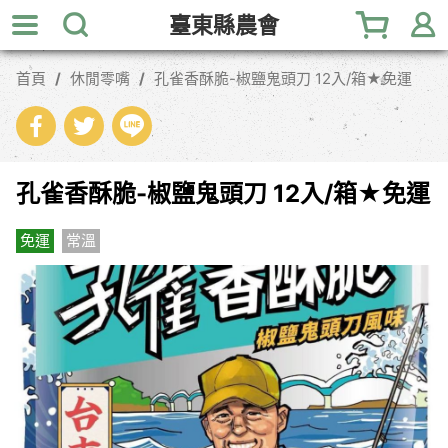
跳
臺東縣農會
到
主
首頁
休閒零嘴
孔雀香酥脆-椒鹽鬼頭刀 12入/箱★免運
要
內
容
區
塊
孔雀香酥脆-椒鹽鬼頭刀 12入/箱★免運
免運
常溫