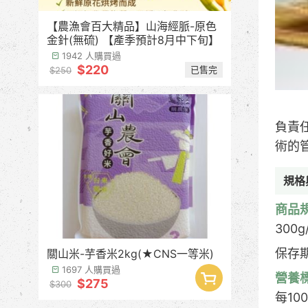
【農漁會百大精品】山海經脈-原色
金針(無硫) 【產季預計8月中下旬】
1942 人購買過
$220
已售完
$250
負責
術的
規格
商品
300g
保存
關山米-芋香米2kg(★CNS一等米)
1697 人購買過
營養
$275
$300
每10