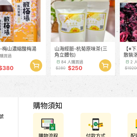
-梅山濃縮酸梅湯
山海經脈-杭菊原味茶(三
【※
角立體包)
散裝洛
人購買過
$192
84 人購買過
2 
$380
$250
$280
$1920
購物須知
號
購物流程
付款方式
配