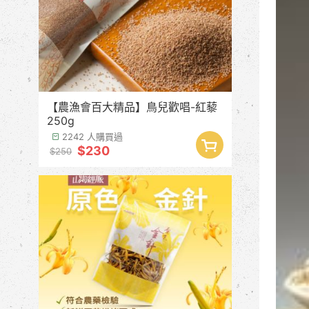
【農漁會百大精品】鳥兒歡唱-紅藜
250g
2242 人購買過
$230
$250