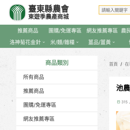
跳
臺東縣農會
到
東遊季農產商城
主
要
推薦商品
團購/免運專區
網友推薦專區
農
內
容
洛神菊花金針
米/麵/雜糧
薑品/薑黃
區
塊
商品類別
首頁
在
所有商品
池農
推薦商品
315
團購/免運專區
網友推薦專區