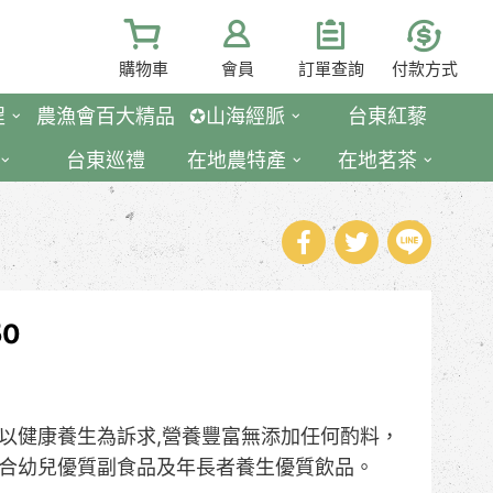
購物車
會員
訂單查詢
付款方式
程
農漁會百大精品
✪山海經脈
台東紅藜
台東巡禮
在地農特產
在地茗茶
50
以健康養生為訴求,營養豐富無添加任何酌料，
合幼兒優質副食品及年長者養生優質飲品。