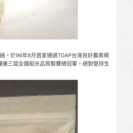
證通過。於96年8月首家通過TGAP台灣良好農業規
蟬連三屆全國稻米品質競賽總冠軍。絕對堅持生