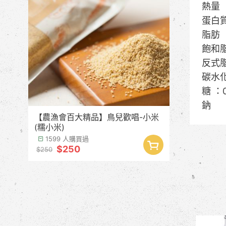
熱量
蛋白
脂肪
飽和脂
反式脂
碳水化
糖 ：
鈉 
【農漁會百大精品】鳥兒歡唱-小米
(糯小米)
1599 人購買過
$250
$250