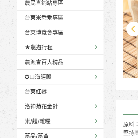
農民直銷站專區
台東米乖乖專區
台東博覽會專區
★農遊行程
農漁會百大精品
✪山海經脈
台東紅藜
洛神菊花金針
米/麵/雜糧
原料：
堅持
薑品/薑黃