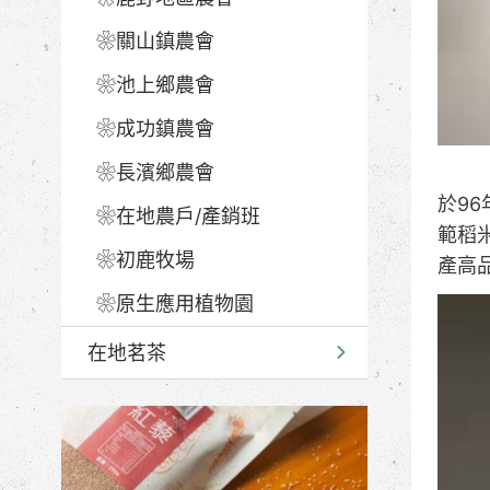
❀關山鎮農會
❀池上鄉農會
❀成功鎮農會
❀長濱鄉農會
於96
❀在地農戶/產銷班
範稻
❀初鹿牧場
產高
❀原生應用植物園
在地茗茶