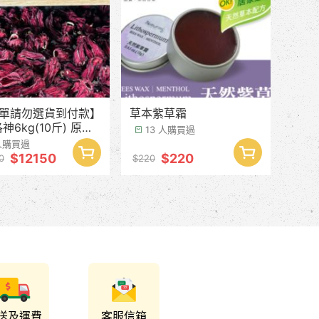
下單請勿選貨到付款】
草本紫草霜
神6kg(10斤) 原價
13 人購買過
00/ 優惠價$12150
人購買過
$12150
$220
0
$220
送及運費
客服信箱