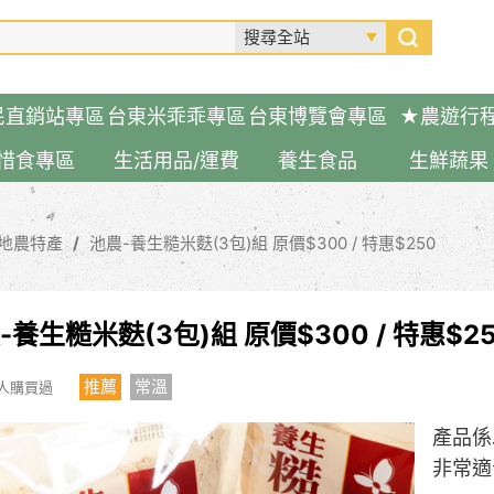
民直銷站專區
台東米乖乖專區
台東博覽會專區
★農遊行
惜食專區
生活用品/運費
養生食品
生鮮蔬果
地農特產
池農-養生糙米麩(3包)組 原價$300 / 特惠$250
-養生糙米麩(3包)組 原價$300 / 特惠$2
推薦
常溫
 人購買過
產品係
非常適