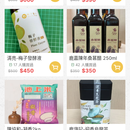
清亮-梅子發酵液
鹿嘉陳年桑葚醋 250ml
17 人購買過
42 人購買過
$450
$350
$500
$350
陳協和-凝香2kg
鹿嵿記-迎香烏龍茶