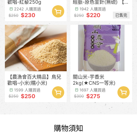
歡唱-紅藜250g
經脈-原色金針(無硫) 【產
季預計8月中下旬】
2242 人購買過
1942 人購買過
$230
$220
已售完
$250
$250
【農漁會百大精品】鳥兒
關山米-芋香米
歡唱-小米(糯小米)
2kg(★CNS一等米)
1599 人購買過
1697 人購買過
$250
$275
$250
$300
購物須知