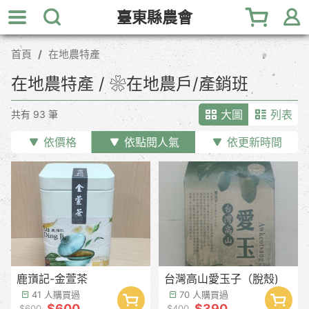
跳
臺東縣農會
到
主
首頁
在地農特產
要
內
在地農特產 / ❀在地農戶/產銷班
容
區
大圖
列表
共有 93 筆
塊
依價格
依點閱人氣
依更新時間
鹿嵿記-金萱茶
台灣高山愛玉子（脫殼)
41 人購買過
70 人購買過
$600
$390
$600
$400