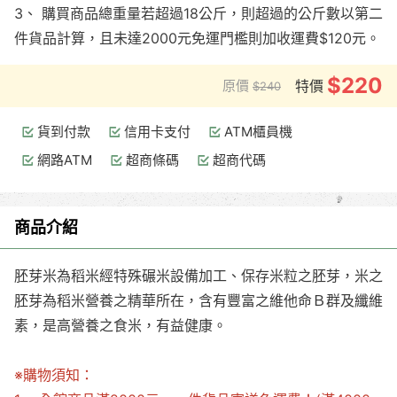
3、 購買商品總重量若超過18公斤，則超過的公斤數以第二
件貨品計算，且未達2000元免運門檻則加收運費$120元。
$220
原價
特價
$240
貨到付款
信用卡支付
ATM櫃員機
網路ATM
超商條碼
超商代碼
商品介紹
胚芽米為稻米經特殊碾米設備加工、保存米粒之胚芽，米之
胚芽為稻米營養之精華所在，含有豐富之維他命Ｂ群及纖維
素，是高營養之食米，有益健康。
※購物須知：