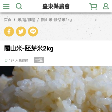
跳
臺東縣農會
到
主
首頁
米/麵/雜糧
關山米-胚芽米2kg
要
內
容
區
塊
關山米-胚芽米2kg
常溫
497 人購買過