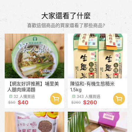
大家還看了什麼
喜歡這個商品的買家還看了那些商品?
【網友好評推薦】埔里美
陳協和-有機生態糙米
人腿肉燥湯麵
1.5kg
32 人購買過
343 人購買過
$40
$260
$50
$260