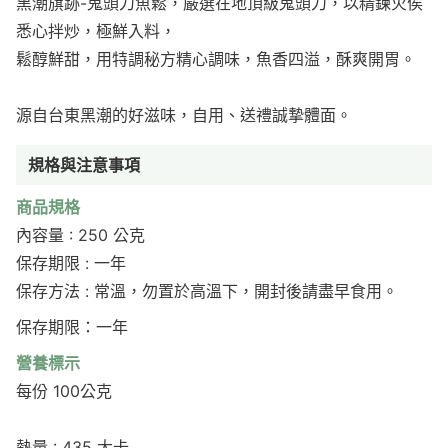
黑潮旗跡-鬼頭刀魚鬆，嚴選在地頂級鬼頭刀，以精鍊火侯
悉心拌炒，極鮮入料，
鬆醇鮮甜，用特調秘方精心調味，魚香四溢，酥爽開胃。
源自台東黑潮的好滋味，自用、送禮誠摯體面。
規格與注意事項
商品規格
內容量 : 250 公克
保存期限 : 一年
保存方法 : 常溫，勿置於高溫下，開封後請盡早食用。
保存期限：一年
營養標示
每份 100公克
熱量 : 435 大卡