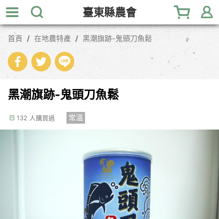
跳
臺東縣農會
到
主
首頁
在地農特產
黑潮旗跡-鬼頭刀魚鬆
要
內
容
區
塊
黑潮旗跡-鬼頭刀魚鬆
常溫
132 人購買過