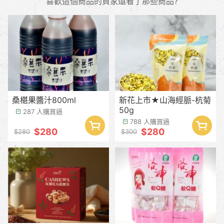
喜歡這個商品的買家還看了那些商品?
桑椹果醬汁800ml
新花上市★山海經脈-杭菊
50g
287 人購買過
788 人購買過
$280
$280
$280
$300