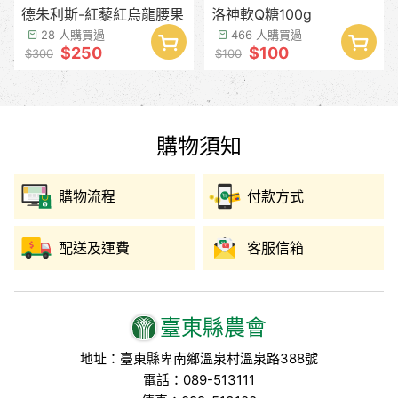
德朱利斯-紅藜紅烏龍腰果
洛神軟Q糖100g
28 人購買過
466 人購買過
$250
$100
$300
$100
購物須知
購物流程
付款方式
配送及運費
客服信箱
臺東縣農會
地址：臺東縣卑南鄉溫泉村溫泉路388號
電話：089-513111